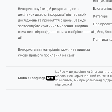
Всі публікац
Блоги спіл
Використовуйте цей ресурс як одне з
декількох джерел інформації під час своїх
Категорії
досліджень та прийняття рішень. Завжди
Про проєкт
застосовуйте критичне мислення. Людина
сама несе відповідальність за свої рішення та
Цейво, бло
дії.
Політика к
Використання матеріалів, можливе лише за
умови прямого посилання на сайт.
Цейво — це українська блогова плат
мовою. Весь оригінальний контент 
Мова / Language
БЕТА
усім світом, ми працюємо над підтр
підтримку!