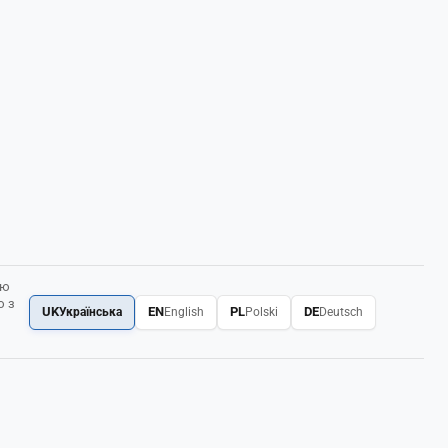
ою
ю з
UK
EN
PL
DE
Українська
English
Polski
Deutsch