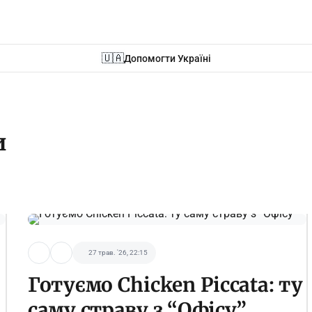
🇺🇦
Допомогти Україні
и
27 трав. '26, 22:15
Готуємо Chicken Piccata: ту
саму страву з “Офісу”