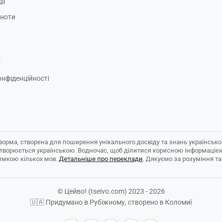
ії
ьноти
г
онфіденційності
форма, створена для поширення унікального досвіду та знань українськ
створюється українською. Водночас, щоб ділитися корисною інформаціє
имкою кількох мов.
Детальніше про переклади
. Дякуємо за розуміння та
© Цейво! (tseivo.com) 2023 - 2026
🇺🇦 Придумано в Рубіжному, створено в Коломиї