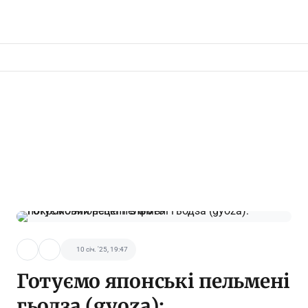
10 січ. '25, 19:47
Готуємо японські пельмені
гьодза (gyoza):