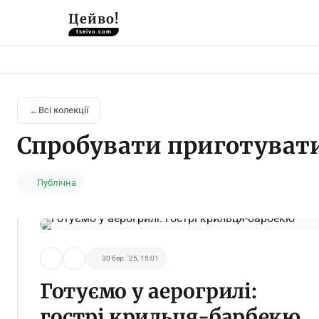
Цейво!
tseivo.com
Всі колекції
Спробувати приготуват
Публічна
30 бер. '25, 15:01
Готуємо у аерогрилі:
гострі крильця-барбекю