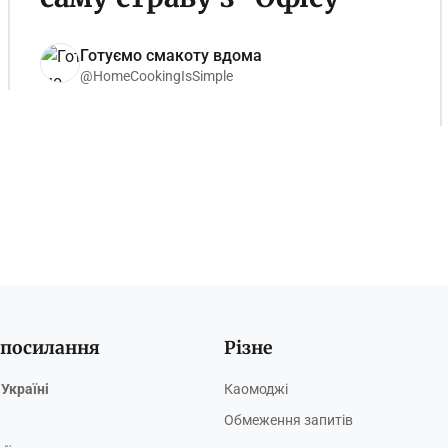
Готуємо смакоту вдома
@HomeCookingIsSimple
 посилання
Різне
Україні
Каомоджі
Обмеження запитів