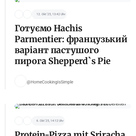
12. Okt '25, 13:42 Uhr
Готуємо Hachis
Parmentier: французький
варіант пастушого
пирога Shepperd`s Pie
@HomeCookingIsSimple
6. Okt '25, 14:12 Uhr
Protein-Pizza mit Sriracha