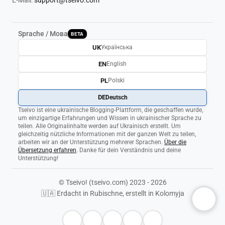
E-Mail:
support@tseivo.com
Sprache / Мова
BETA
UK
Українська
EN
English
PL
Polski
DE
Deutsch
Tseivo ist eine ukrainische Blogging-Plattform, die geschaffen wurde,
um einzigartige Erfahrungen und Wissen in ukrainischer Sprache zu
teilen. Alle Originalinhalte werden auf Ukrainisch erstellt. Um
gleichzeitig nützliche Informationen mit der ganzen Welt zu teilen,
arbeiten wir an der Unterstützung mehrerer Sprachen.
Über die
Übersetzung erfahren
. Danke für dein Verständnis und deine
Unterstützung!
© Tseivo! (tseivo.com) 2023 - 2026
🇺🇦 Erdacht in Rubischne, erstellt in Kolomyja