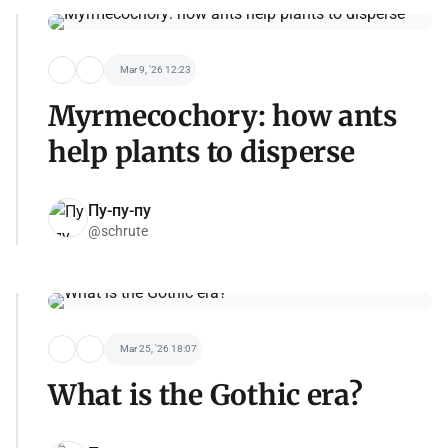
Mar 9, '26 12:23
Myrmecochory: how ants
help plants to disperse
Пу-пу-пу
@schrute
Mar 25, '26 18:07
What is the Gothic era?