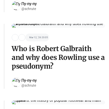
Пу-пу-пу
@schrute
Mar 12, '26 20:05
Who is Robert Galbraith
and why does Rowling use a
pseudonym?
Пу-пу-пу
@schrute