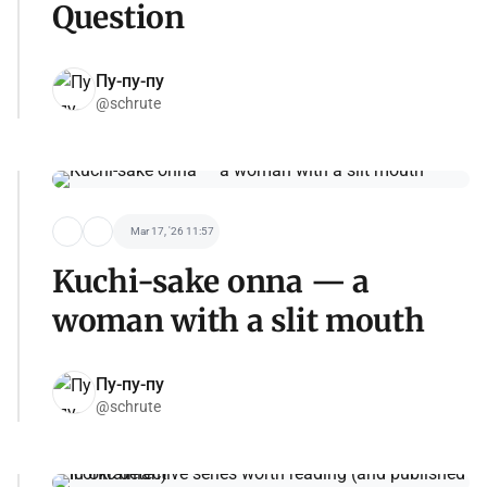
Question
Пу-пу-пу
@schrute
Mar 17, '26 11:57
Kuchi-sake onna — a
woman with a slit mouth
Пу-пу-пу
@schrute