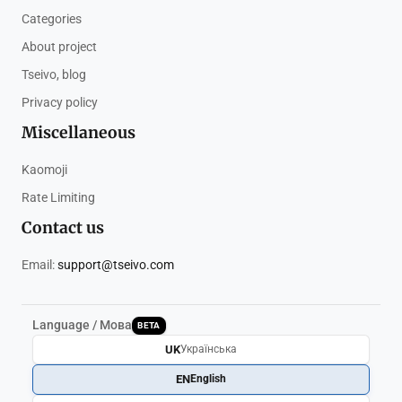
Categories
About project
Tseivo, blog
Privacy policy
Miscellaneous
Kaomoji
Rate Limiting
Contact us
Email:
support@tseivo.com
Language / Мова
BETA
UK
Українська
EN
English