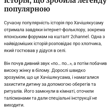
Історія, що зробила легенду
популярною
Сучасну популярність історія про Хачішякусаму
отримала завдяки інтернет-фольклору, зокрема
японським форумам на кшталт 2channel. Одна з
найвідоміших історій розповідає про хлопчика,
який гостював у дідуся в селі.
Він почув дивний звук «по… по…», а потім побачив
високу жінку в білому. Дорослі швидко
зрозуміли, що це Хачішякусама, і намагалися
захистити дитину за допомогою оберегів та
ритуалів. Його замкнули в кімнаті, оточили
талісманами та дали спеціальні інструкції не
виходити.