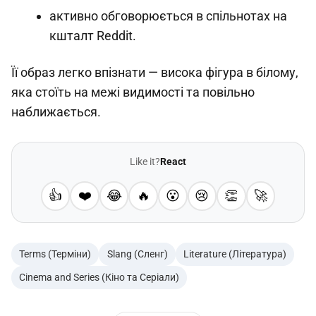
активно обговорюється в спільнотах на
кшталт Reddit.
Її образ легко впізнати — висока фігура в білому,
яка стоїть на межі видимості та повільно
наближається.
Like it?
React
👍
❤️
😂
🔥
😮
😢
👏
🚀
Terms (Терміни)
Slang (Сленг)
Literature (Література)
Cinema and Series (Кіно та Серіали)