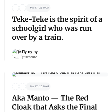
Mar 17, '26 10:27
Teke-Teke is the spirit of a
schoolgirl who was run
over by a train.
Пу-пу-пу
@schrute
Mar 17, '26 10:43
Aka Manto — The Red
Cloak that Asks the Final