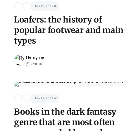
Mar 12, '26 12:00
Loafers: the history of
popular footwear and main
types
Пу-пу-пу
@schrute
Mar 11, '26 11:45
Books in the dark fantasy
genre that are most often