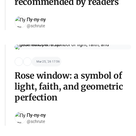
recommended by readers
Пу-пу-пу
@schrute
Mar 25, '26 17:56
Rose window: a symbol of
light, faith, and geometric
perfection
Пу-пу-пу
@schrute