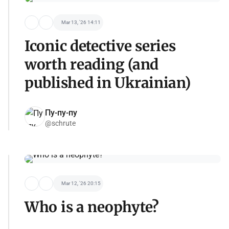
Mar 13, '26 14:11
Iconic detective series
worth reading (and
published in Ukrainian)
Пу-пу-пу
@schrute
Mar 12, '26 20:15
Who is a neophyte?