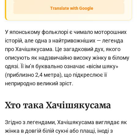
Translate with Google
У японському фольклорі є чимало моторошних
історій, але одна з найтривожніших — легенда
про Хачішякусама. Це загадковий дух, якого
описують як надзвичайно високу жінку в білому
одязі. Її ім’я буквально означає «вісім шяку»
(приблизно 2,4 метра), що підкреслює її
неприродно великий зріст.
Хто така Хачішякусама
Згідно з легендами, Хачішякусама виглядає як
жінка в довгій білій сукні або плащі, іноді з