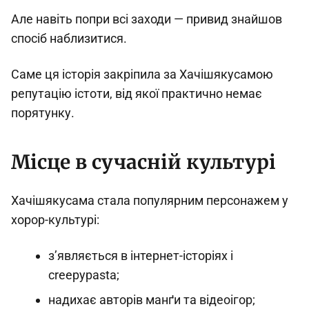
Але навіть попри всі заходи — привид знайшов
спосіб наблизитися.
Саме ця історія закріпила за Хачішякусамою
репутацію істоти, від якої практично немає
порятунку.
Місце в сучасній культурі
Хачішякусама стала популярним персонажем у
хорор-культурі:
з’являється в інтернет-історіях і
creepypasta;
надихає авторів манґи та відеоігор;