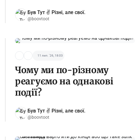
Був Тут ✌️ Різні, але свої.
@boovtoot
11 лип. '26, 18:03
Чому ми по-різному
реагуємо на однакові
події?
Був Тут ✌️ Різні, але свої.
@boovtoot