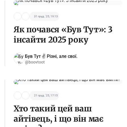
31 груд. '25, 19:13
Як почався «Був Тут»: 3
інсайти 2025 року
Був Тут ✌️ Різні, але свої.
@boovtoot
21 груд. '25, 17:15
Хто такий цей ваш
айтівець, і що він має