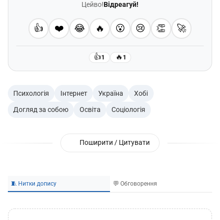
Цейво!
Відреагуй!
👍
❤️
😂
🔥
😮
😢
👏
🚀
👍
🔥
1
1
Психологія
Інтернет
Україна
Хобі
Догляд за собою
Освіта
Соціологія
Поширити / Цитувати
🧵 Нитки допису
💬 Обговорення