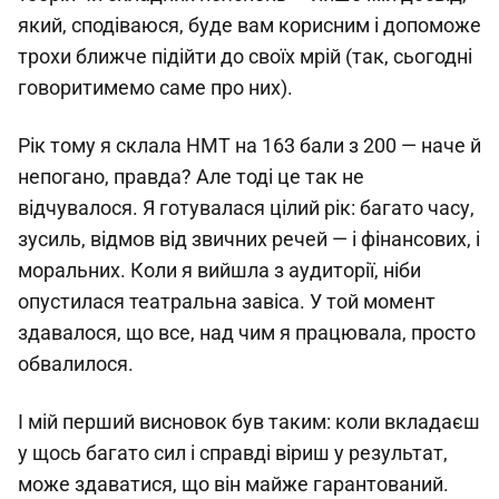
який, сподіваюся, буде вам корисним і допоможе
трохи ближче підійти до своїх мрій (так, сьогодні
говоритимемо саме про них).
Рік тому я склала НМТ на 163 бали з 200 — наче й
непогано, правда? Але тоді це так не
відчувалося. Я готувалася цілий рік: багато часу,
зусиль, відмов від звичних речей — і фінансових, і
моральних. Коли я вийшла з аудиторії, ніби
опустилася театральна завіса. У той момент
здавалося, що все, над чим я працювала, просто
обвалилося.
І мій перший висновок був таким: коли вкладаєш
у щось багато сил і справді віриш у результат,
може здаватися, що він майже гарантований.