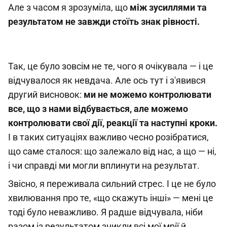
Але з часом я зрозуміла, що
між зусиллями та
результатом не завжди стоїть знак рівності.
Так, це було зовсім не те, чого я очікувала — і це
відчувалося як невдача. Але ось тут і з'явився
другий висновок:
ми не можемо контролювати
все, що з нами відбувається, але можемо
контролювати свої дії, реакції та наступні кроки.
І в таких ситуаціях важливо чесно розібратися,
що саме сталося: що залежало від нас, а що — ні,
і чи справді ми могли вплинути на результат.
Звісно, я переживала сильний стрес. І це не було
хвилювання про те, «що скажуть інші» — мені це
тоді було неважливо. Я радше відчувала, ніби
разом із результатом зникли всі мої мрії й