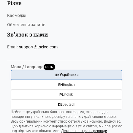
Різне
Каомоджі
Обмеження запитів
Зв'язок з нами
Email:
support@tseivo.com
Мова / Language
БЕТА
UK
Українська
EN
English
PL
Polski
DE
Deutsch
Цейво — це українська блогова платформа, створена для
поширення унікального досвіду та знань українською мовою.
Весь оригінальний контент створюється українською. Водночас,
щоб ділитися корисною інформацією з усім світом, ми працюємо
над підтримкою кількох мов.
Детальніше про переклади
.