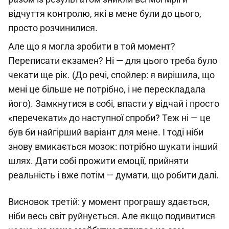
відчуття контролю, які в мене були до цього,
просто розчинилися.
Але що я могла зробити в той момент?
Переписати екзамен? Ні — для цього треба було
чекати ще рік. (До речі, спойлер: я вирішила, що
мені це більше не потрібно, і не перескладала
його). Замкнутися в собі, впасти у відчай і просто
«перечекати» до наступної спроби? Теж ні — це
був би найгірший варіант для мене. І тоді ніби
знову вмикається мозок: потрібно шукати інший
шлях. Дати собі прожити емоції, прийняти
реальність і вже потім — думати, що робити далі.
Висновок третій: у момент програшу здається,
ніби весь світ руйнується. Але якщо подивитися