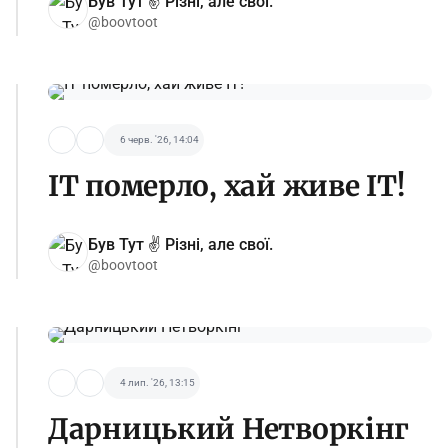
Був Тут ✌️ Різні, але свої.
@boovtoot
6 черв. '26, 14:04
IT померло, хай живе IT!
Був Тут ✌️ Різні, але свої.
@boovtoot
4 лип. '26, 13:15
Дарницький Нетворкінг