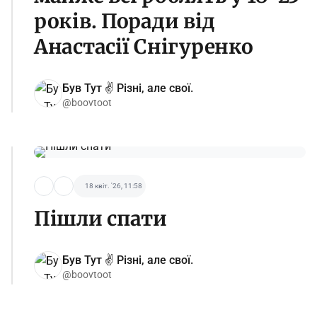
років. Поради від
Анастасії Снігуренко
Був Тут ✌️ Різні, але свої.
@boovtoot
18 квіт. '26, 11:58
Пішли спати
Був Тут ✌️ Різні, але свої.
@boovtoot