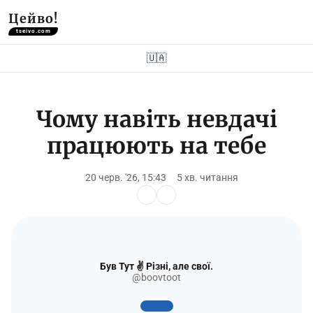
Цейво!
tseivo.com
🇺🇦
Чому навіть невдачі
працюють на тебе
20 черв. '26, 15:43
5 хв. читання
Був Тут ✌️ Різні, але свої.
@boovtoot