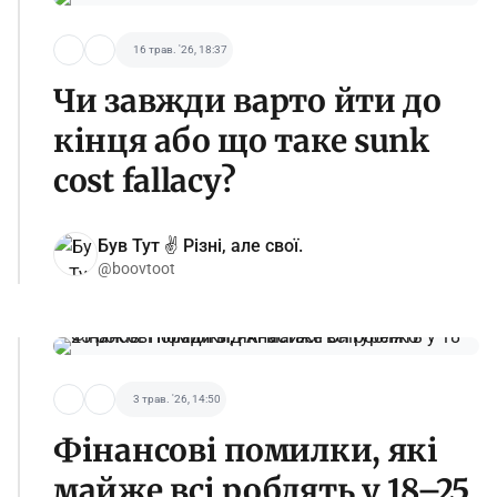
16 трав. '26, 18:37
Чи завжди варто йти до
кінця або що таке sunk
cost fallacy?
Був Тут ✌️ Різні, але свої.
@boovtoot
3 трав. '26, 14:50
Фінансові помилки, які
майже всі роблять у 18–25