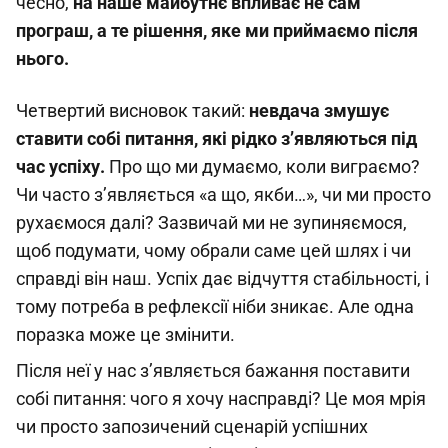
чесно,
на наше майбутнє впливає не сам
програш, а те рішення, яке ми приймаємо після
нього.
Четвертий висновок такий:
невдача змушує
ставити собі питання, які рідко з’являються під
час успіху.
Про що ми думаємо, коли виграємо?
Чи часто з’являється «а що, якби…», чи ми просто
рухаємося далі? Зазвичай ми не зупиняємося,
щоб подумати, чому обрали саме цей шлях і чи
справді він наш. Успіх дає відчуття стабільності, і
тому потреба в рефлексії ніби зникає. Але одна
поразка може це змінити.
Після неї у нас з’являється бажання поставити
собі питання: чого я хочу насправді? Це моя мрія
чи просто запозичений сценарій успішних