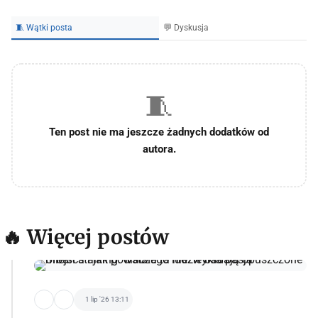
🧵 Wątki posta
💬 Dyskusja
🧵
Ten post nie ma jeszcze żadnych dodatków od
autora.
🔥 Więcej postów
1 lip '26 13:11