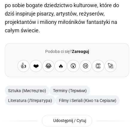
po sobie bogate dziedzictwo kulturowe, które do
dziś inspiruje pisarzy, artystów, reżyserów,
projektantów i miliony miłośników fantastyki na
całym świecie.
Podoba ci się?
Zareaguj
👍
❤️
😂
🔥
😮
😢
👏
🚀
Sztuka (Мистецтво)
Terminy (Терміни)
Literatura (Література)
Filmy i Seriali (Кіно та Серіали)
Udostępnij / Cytuj