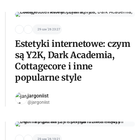
29 cze '26 23:27
Estetyki internetowe: czym
są Y2K, Dark Academia,
Cottagecore i inne
popularne style
jargoniist
@jargoniist
29 cze '26 19:21