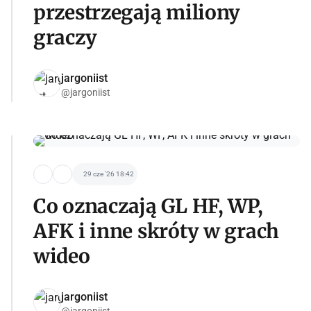
przestrzegają miliony
graczy
jargoniist
@jargoniist
29 cze '26 18:42
Co oznaczają GL HF, WP,
AFK i inne skróty w grach
wideo
jargoniist
@jargoniist