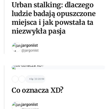
Urban stalking: dlaczego
ludzie badają opuszczone
miejsca i jak powstała ta
niezwykła pasja
jargoniist
@jargoniist
4 lip '23 20:59
Co oznacza XD?
jargoniist