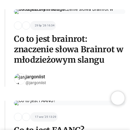
29 lip '26 16:34
Co to jest brainrot:
znaczenie słowa Brainrot w
młodzieżowym slangu
jargoniist
@jargoniist
17 wrz '25 13:29