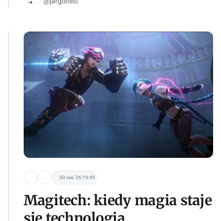
@jargoniist
30 cze '26 19:45
Magitech: kiedy magia staje
się technologią