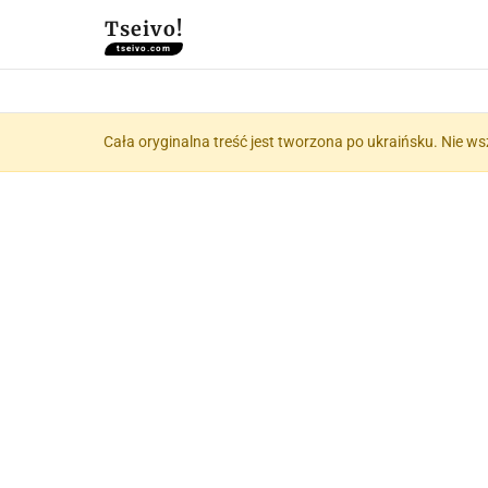
Tseivo!
tseivo.com
Cała oryginalna treść jest tworzona po ukraińsku. Nie ws
📝