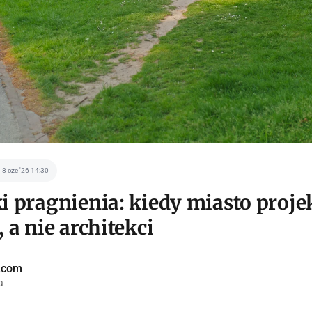
8 cze '26 14:30
i pragnienia: kiedy miasto proje
, a nie architekci
a.com
a