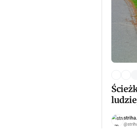
Ścieżk
ludzie
strih
@strih