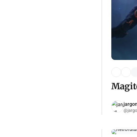
Magite
jargon
@jargo