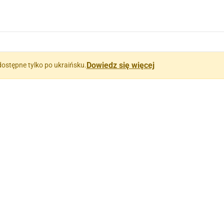
Dowiedz się więcej
dostępne tylko po ukraińsku.
ни)