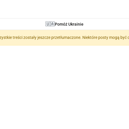
🇺🇦
Pomóż Ukrainie
zystkie treści zostały jeszcze przetłumaczone. Niektóre posty mogą być 
 Terminy (Термі