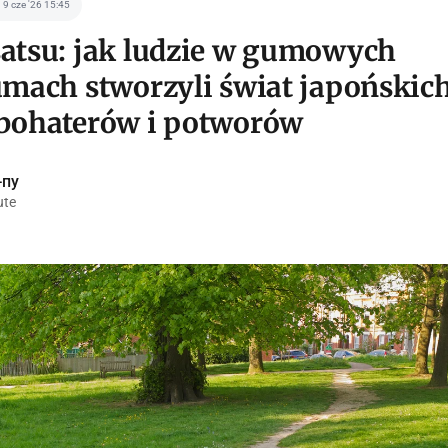
9 cze '26 15:45
atsu: jak ludzie w gumowych
umach stworzyli świat japońskic
bohaterów i potworów
-пу
ute