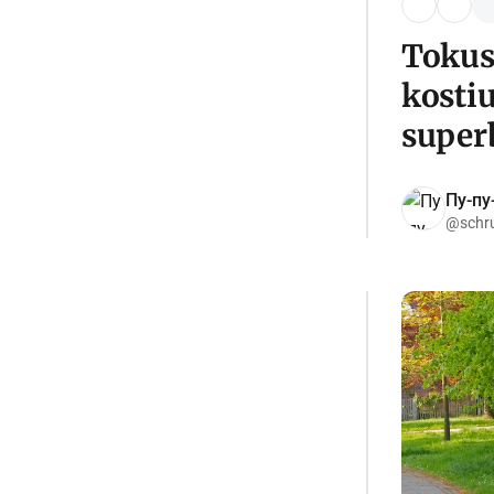
Tokus
kosti
super
Пу-пу
@schr