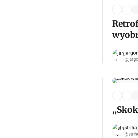
Retrof
wyobra
jargon
@jargo
„Skok
strih
@strih