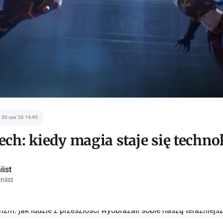
30 cze '26 19:45
ch: kiedy magia staje się techno
iist
niist