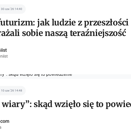
30 cze '26 14:40
uturizm: jak ludzie z przeszłości
żali sobie naszą teraźniejszość
iist
niist
10 cze '26 14:48
 wiary”: skąd wzięło się to powi
a.com
a