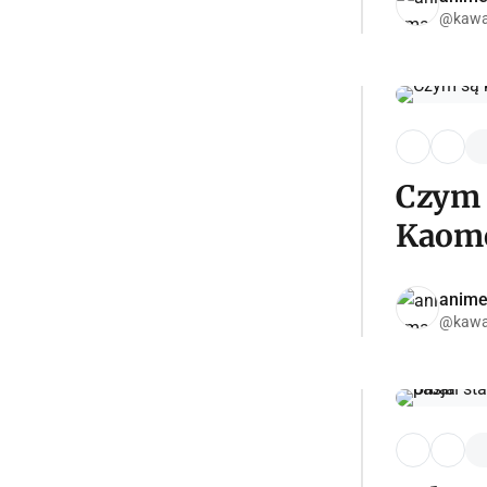
@kawai
Czym 
Kaomo
anime
@kawai