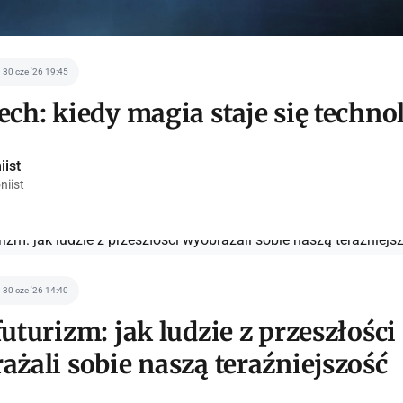
30 cze '26 19:45
ch: kiedy magia staje się techno
iist
niist
30 cze '26 14:40
uturizm: jak ludzie z przeszłości
żali sobie naszą teraźniejszość