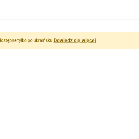
Dowiedz się więcej
dostępne tylko po ukraińsku.
ни)