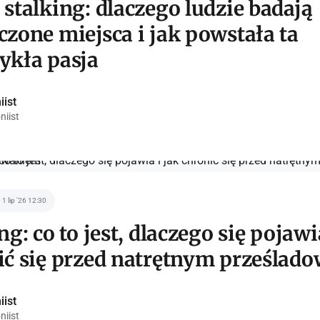
stalking: dlaczego ludzie badają
zone miejsca i jak powstała ta
ykła pasja
iist
niist
1 lip '26 12:30
ng: co to jest, dlaczego się pojawi
ić się przed natrętnym prześlad
iist
niist