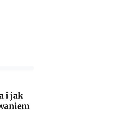
a i jak
owaniem