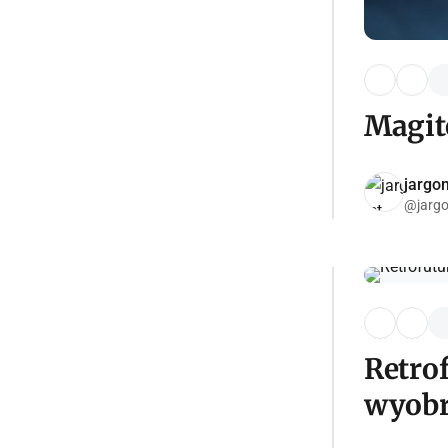
Magite
jargon
@jargo
Retrof
wyobra