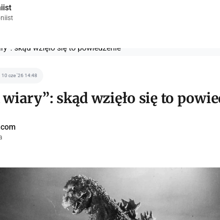
iist
niist
10 cze '26 14:48
 wiary”: skąd wzięło się to powi
a.com
a