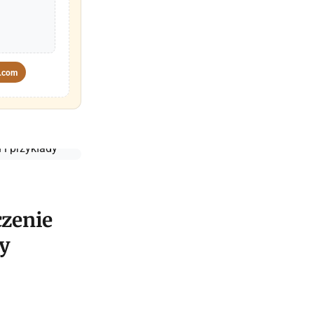
.com
czenie
dy