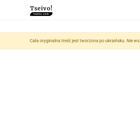
Tseivo!
tseivo.com
Cała oryginalna treść jest tworzona po ukraińsku. Nie ws
📝