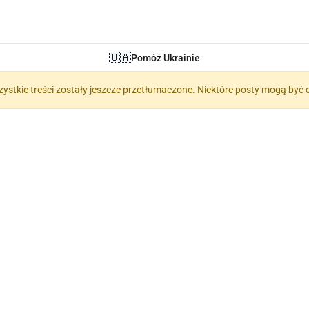
🇺🇦
Pomóż Ukrainie
zystkie treści zostały jeszcze przetłumaczone. Niektóre posty mogą być 
 Terminy (Термі