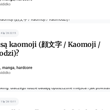
ididko
4 lip '26 22:15
są kaomoji (顔文字 / Kaomoji /
dzi)?
, manga, hardcore
ididko
1 lip '26 13:11