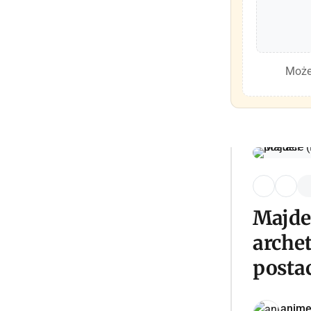
Może
Majde
arche
posta
anime