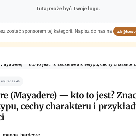
Tutaj może być Twoje logo.
sz zostać sponsorem tej kategorii. Napisz do nas na
adv@tseivo
4 lip '26 22:46
re (Mayadere) — kto to jest? Zna
typu, cechy charakteru i przykła
ci
, manga, hardcore