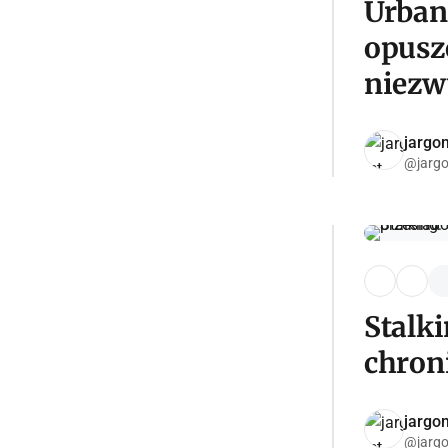
Urban 
opuszc
niezw
jargon
@jargo
Stalki
chron
jargon
@jargo