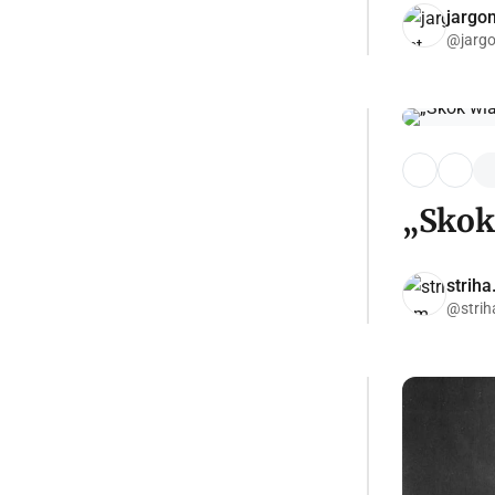
jargon
@jargo
„Skok
strih
@strih