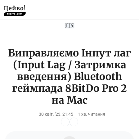
Цейво!
tseivo.com
🇺🇦
Виправляємо Інпут лаг
(Input Lag / Затримка
введення) Bluetooth
геймпада 8BitDo Pro 2
на Mac
30 квіт. '23, 21:45
1 хв. читання