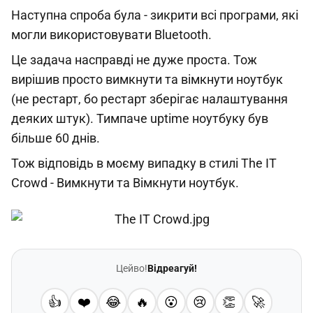
Наступна спроба була - зикрити всі програми, які
могли використовувати Bluetooth.
Це задача насправді не дуже проста. Тож
вирішив просто вимкнути та вімкнути ноутбук
(не рестарт, бо рестарт зберігає налаштування
деяких штук). Тимпаче uptime ноутбуку був
більше 60 днів.
Тож відповідь в моєму випадку в стилі The IT
Crowd - Вимкнути та Вімкнути ноутбук.
Цейво!
Відреагуй!
👍
❤️
😂
🔥
😮
😢
👏
🚀