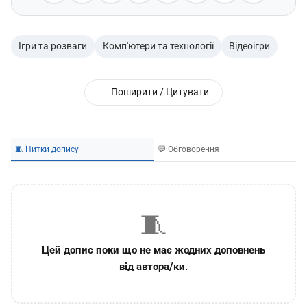
Ігри та розваги
Комп'ютери та технології
Відеоігри
Поширити / Цитувати
🧵 Нитки допису
💬 Обговорення
🧵
Цей допис поки що не має жодних доповнень
від автора/ки.