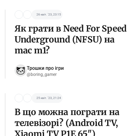
26 квіт. '23, 23:15
Як грати в Need For Speed
Underground (NFSU) на
mac m1?
Трошки про ігри
@boring_gamer
25 квіт. '23, 21:24
В що можна пограти на
телевізорі? (Android TV,
Xiaomi TV P1E 65")