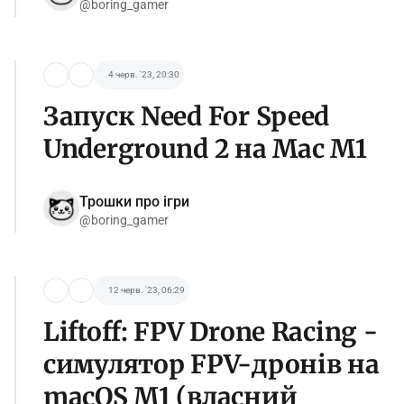
@boring_gamer
4 черв. '23, 20:30
Запуск Need For Speed
Underground 2 на Mac M1
Трошки про ігри
@boring_gamer
12 черв. '23, 06:29
Liftoff: FPV Drone Racing -
симулятор FPV-дронів на
macOS M1 (власний