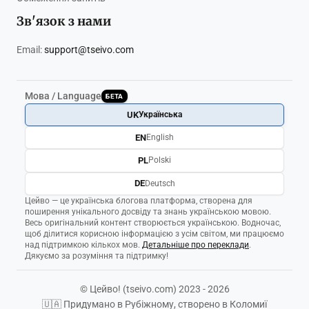
Зв'язок з нами
Email:
support@tseivo.com
Мова / Language
БЕТА
UK
Українська
EN
English
PL
Polski
DE
Deutsch
Цейво — це українська блогова платформа, створена для
поширення унікального досвіду та знань українською мовою.
Весь оригінальний контент створюється українською. Водночас,
щоб ділитися корисною інформацією з усім світом, ми працюємо
над підтримкою кількох мов.
Детальніше про переклади
.
Дякуємо за розуміння та підтримку!
© Цейво! (tseivo.com) 2023 - 2026
🇺🇦 Придумано в Рубіжному, створено в Коломиї