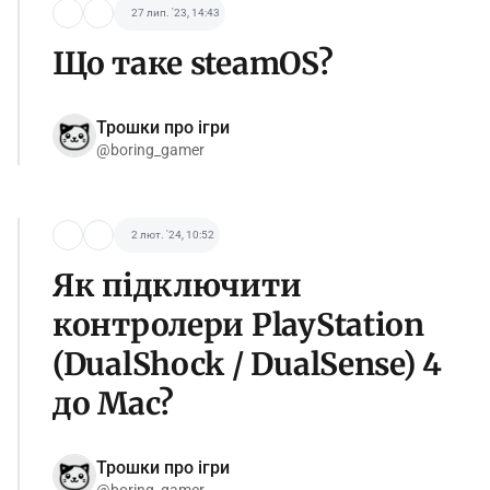
27 лип. '23, 14:43
Що таке steamOS?
Трошки про ігри
@boring_gamer
2 лют. '24, 10:52
Як підключити
контролери PlayStation
(DualShock / DualSense) 4
до Mac?
Трошки про ігри
@boring_gamer