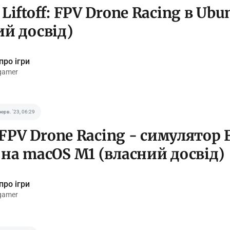
Liftoff: FPV Drone Racing в Ubu
ий досвід)
про ігри
gamer
черв. '23, 06:29
: FPV Drone Racing - симулятор 
 на macOS M1 (власний досвід)
про ігри
gamer