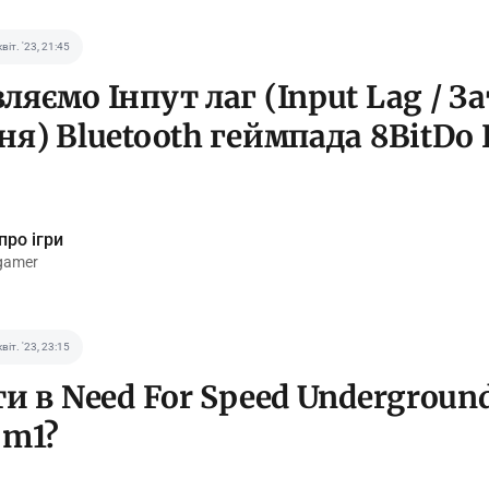
квіт. '23, 21:45
ляємо Інпут лаг (Input Lag / 
ня) Bluetooth геймпада 8BitDo 
про ігри
gamer
квіт. '23, 23:15
ти в Need For Speed Undergroun
 m1?