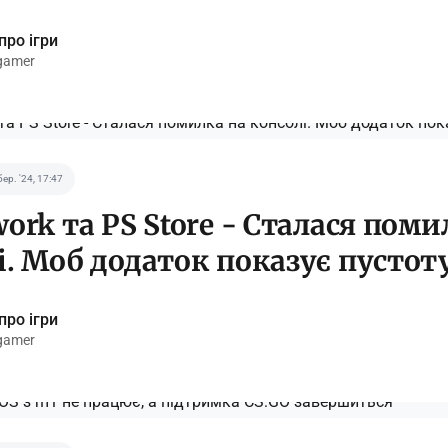
про ігри
gamer
бер. '24, 17:47
ork та PS Store - Сталася поми
і. Моб додаток показує пустоту
про ігри
gamer