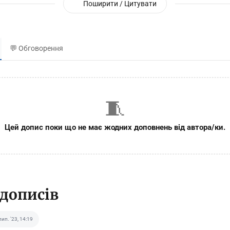
Поширити / Цитувати
💬 Обговорення
🧵
Цей допис поки що не має жодних доповнень від автора/ки.
 дописів
лип. '23, 14:19