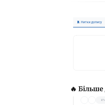
🧵 Нитки допису
🔥 Більше
27 