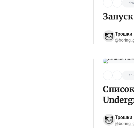
4 ч
Запуск
Трошки 
@boring_
10 
Список 
Underg
Трошки 
@boring_