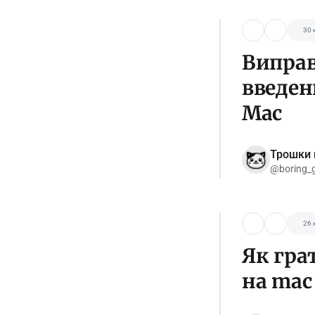
30 
Виправ
введен
Mac
Трошки 
@boring_
26 
Як гра
на mac