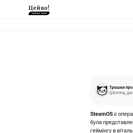
Цейво!
tseivo.com
Трошки про 
@boring_ga
SteamOS
є опера
була представлен
геймінгу в віта