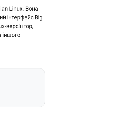
an Linux. Вона
ий інтерфейс Big
-версії ігор,
з іншого