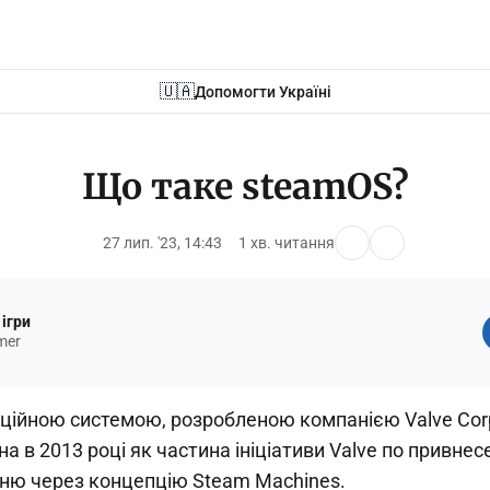
🇺🇦
Допомогти Україні
Що таке steamOS?
27 лип. '23, 14:43
1 хв. читання
ігри
mer
ційною системою, розробленою компанією Valve Corp
а в 2013 році як частина ініціативи Valve по привне
льню через концепцію Steam Machines.