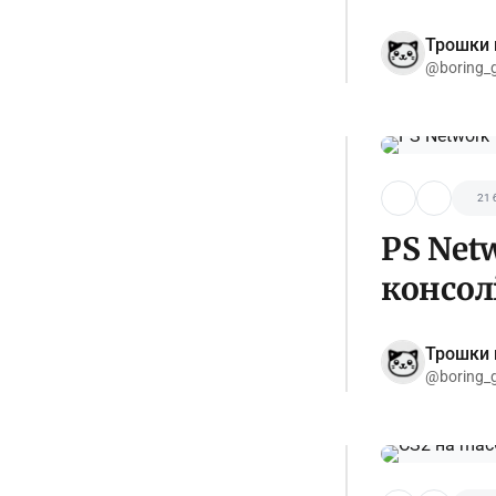
Трошки 
@boring_
21 
PS Netw
консол
Трошки 
@boring_