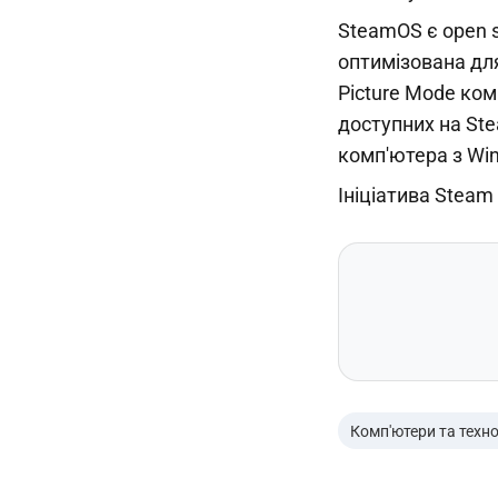
SteamOS є open s
оптимізована для
Picture Mode ком
доступних на Ste
комп'ютера з Wi
Iніціатива Stea
Комп'ютери та техно