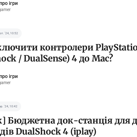
про ігри
gamer
ют. '24, 10:52
ключити контролери PlayStati
ock / DualSense) 4 до Mac?
про ігри
gamer
ер. '24, 10:42
к] Бюджетна док-станція для 
ів DualShock 4 (iplay)