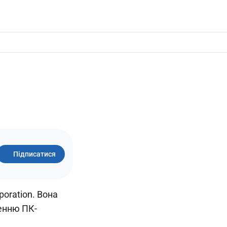
Підписатися
oration. Вона
сенню ПК-