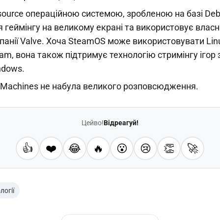
ource операційною системою, зробленою на базі Debi
 геймінгу на великому екрані та використовує власн
панії Valve. Хоча SteamOS може використовувати Linux
am, вона також підтримує технологію стримінгу ігор 
ndows.
m Machines не набула великого розповсюдження.
Цейво!
Відреагуй!
👍
❤️
😂
🔥
😮
😢
👏
🚀
логії