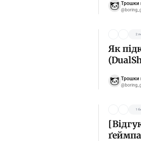
Трошки 
@boring_
2 л
Як під
(DualSh
Трошки 
@boring_
1 б
[Відгу
ґеймпад