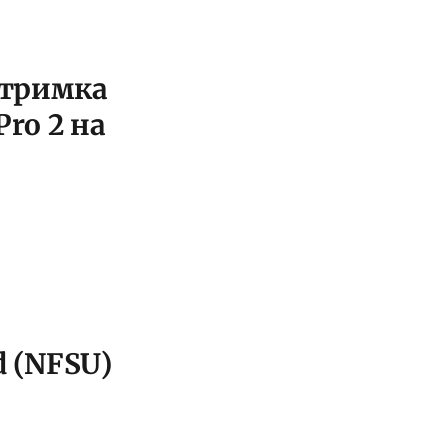
Затримка
Pro 2 на
d (NFSU)