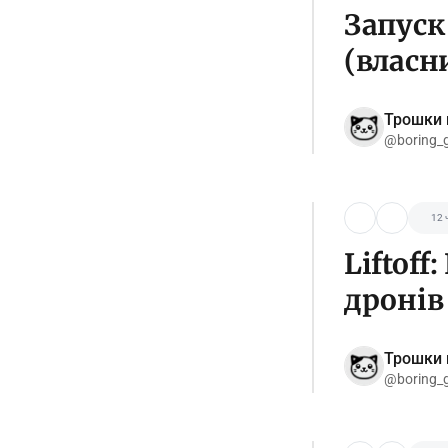
Запуск 
(власн
Трошки 
@boring_
12 
Liftoff
дронів
Трошки 
@boring_