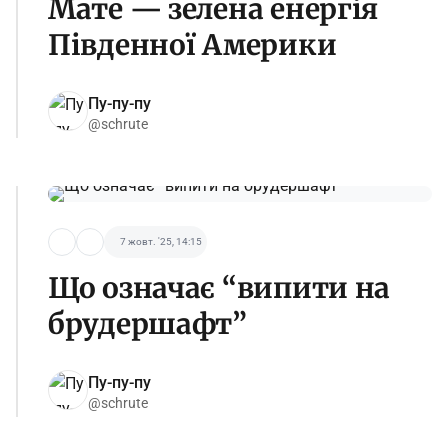
Мате — зелена енергія
Південної Америки
Пу-пу-пу
@schrute
7 жовт. '25, 14:15
Що означає “випити на
брудершафт”
Пу-пу-пу
@schrute