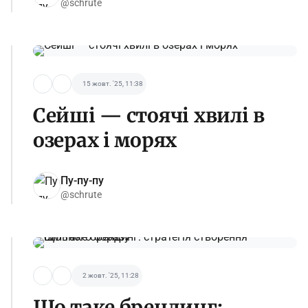
@schrute
15 жовт. '25, 11:38
Сейші — стоячі хвилі в
озерах і морях
Пу-пу-пу
@schrute
2 жовт. '25, 11:28
Що таке брендинг: