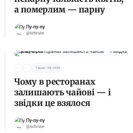
а померлим — парну
Пу-пу-пу
@schrute
7 жовт. '25, 14:39
Чому в ресторанах
залишають чайові — і
звідки це взялося
Пу-пу-пу
@schrute