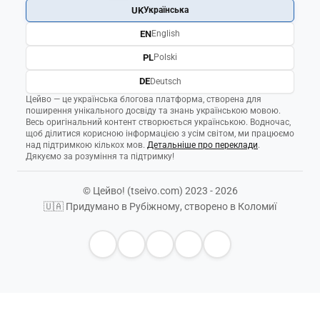
UK
Українська
EN
English
PL
Polski
DE
Deutsch
Цейво — це українська блогова платформа, створена для
поширення унікального досвіду та знань українською мовою.
Весь оригінальний контент створюється українською. Водночас,
щоб ділитися корисною інформацією з усім світом, ми працюємо
над підтримкою кількох мов.
Детальніше про переклади
.
Дякуємо за розуміння та підтримку!
© Цейво! (tseivo.com) 2023 - 2026
🇺🇦 Придумано в Рубіжному, створено в Коломиї