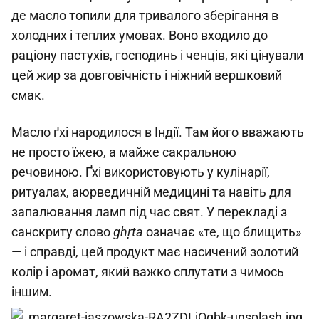
де масло топили для тривалого зберігання в
холодних і теплих умовах. Воно входило до
раціону пастухів, господинь і ченців, які цінували
цей жир за довговічність і ніжний вершковий
смак.
Масло ґхі народилося в Індії. Там його вважають
не просто їжею, а майже сакральною
речовиною. Ґхі використовують у кулінарії,
ритуалах, аюрведичній медицині та навіть для
запалювання ламп під час свят. У перекладі з
санскриту слово
ghṛta
означає «те, що блищить»
— і справді, цей продукт має насичений золотий
колір і аромат, який важко сплутати з чимось
іншим.