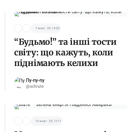
7 жовт. '25, 14:20
“Будьмо!” та інші тости
світу: що кажуть, коли
піднімають келихи
Пу-пу-пу
@schrute
13 жовт. '25, 12:17