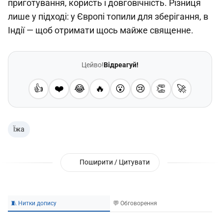
приготування, користь і довговічність. Різниця
лише у підході: у Європі топили для зберігання, в
Індії — щоб отримати щось майже священне.
Цейво!
Відреагуй!
👍
❤️
😂
🔥
😮
😢
👏
🚀
Їжа
Поширити / Цитувати
🧵 Нитки допису
💬 Обговорення