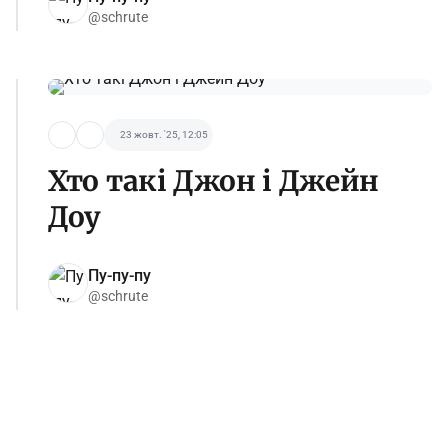
@schrute
23 жовт. '25, 12:05
Хто такі Джон і Джейн
Доу
Пу-пу-пу
@schrute