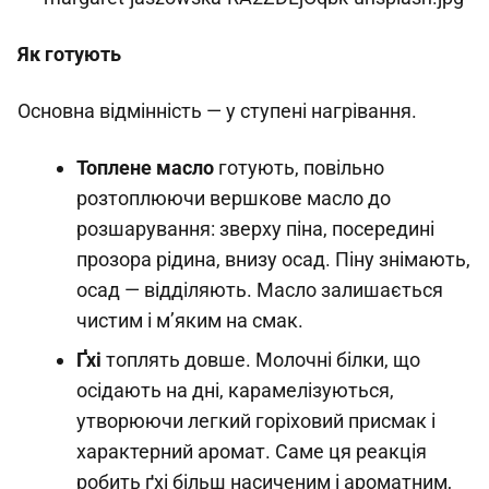
Як готують
Основна відмінність — у ступені нагрівання.
Топлене масло
готують, повільно
розтоплюючи вершкове масло до
розшарування: зверху піна, посередині
прозора рідина, внизу осад. Піну знімають,
осад — відділяють. Масло залишається
чистим і м’яким на смак.
Ґхі
топлять довше. Молочні білки, що
осідають на дні, карамелізуються,
утворюючи легкий горіховий присмак і
характерний аромат. Саме ця реакція
робить ґхі більш насиченим і ароматним,