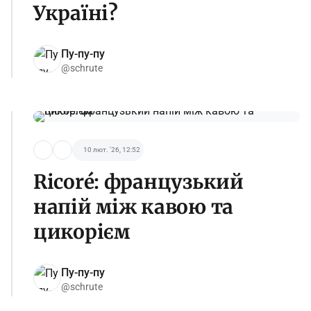
Україні?
Пу-пу-пу
@schrute
10 лют. '26, 12:52
Ricoré: французький
напій між кавою та
цикорієм
Пу-пу-пу
@schrute