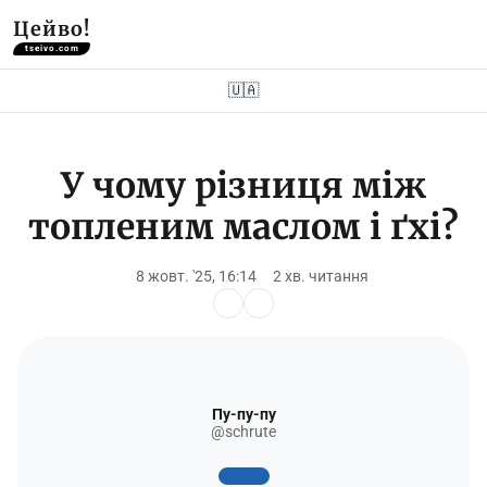
Цейво!
tseivo.com
🇺🇦
У чому різниця між
топленим маслом і ґхі?
8 жовт. '25, 16:14
2 хв. читання
Пу-пу-пу
@schrute