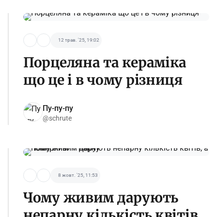
12 трав. '25, 19:02
Порцеляна та кераміка
що це і в чому різниця
Пу-пу-пу
@schrute
8 жовт. '25, 11:53
Чому живим дарують
непарну кількість квітів,