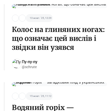
13 жовт. '25, 12:29
Колос на глиняних ногах:
що означає цей вислів і
звідки він узявся
Пу-пу-пу
@schrute
15 жовт. '25, 11:12
Водяний горіх —