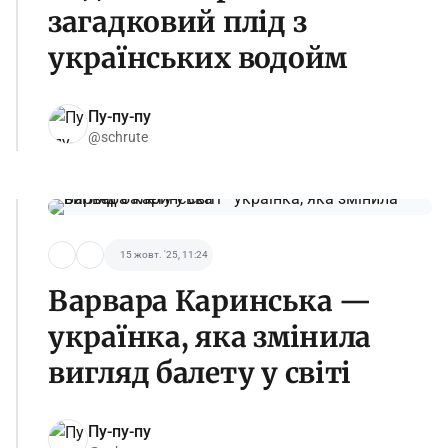
загадковий плід з
українських водойм
Пу-пу-пу
@schrute
15 жовт. '25, 11:24
Варвара Каринська —
українка, яка змінила
вигляд балету у світі
Пу-пу-пу