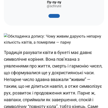
Пу-пу-пу
@schrute
Традиція рахувати квіти в букеті має давнє
символічне коріння. Вона пов’язана з
уявленнями про життя, смерть і гармонію чисел,
що сформувалися ще у дохристиянські часи.
Непарне число здавна вважали “живим” —
таким, що не ділиться навпіл, а отже символізує
рух, розвиток і продовження життя. Парне ж,
навпаки, сприймали як завершення, спокій і
символічну “повноту кола”, тобто кінець. Саме