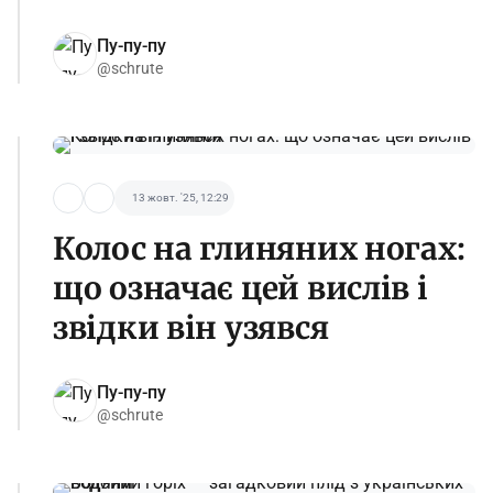
Пу-пу-пу
@schrute
13 жовт. '25, 12:29
Колос на глиняних ногах:
що означає цей вислів і
звідки він узявся
Пу-пу-пу
@schrute