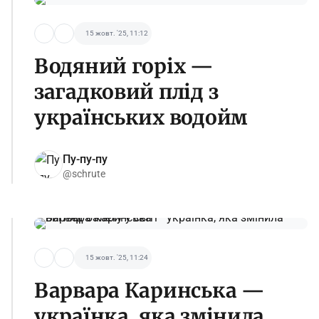
15 жовт. '25, 11:12
Водяний горіх —
загадковий плід з
українських водойм
Пу-пу-пу
@schrute
15 жовт. '25, 11:24
Варвара Каринська —
українка, яка змінила