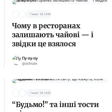
7 жовт. '25, 14:39
Чому в ресторанах
залишають чайові — і
звідки це взялося
Пу-пу-пу
@schrute
7 жовт. '25, 14:20
“Будьмо!” та інші тости