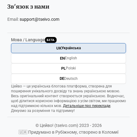
Зв'язок з нами
Email:
support@tseivo.com
Мова / Language
БЕТА
UK
Українська
EN
English
PL
Polski
DE
Deutsch
Цейво — це українська блогова платформа, створена для
поширення унікального досвіду та знань українською мовою.
Весь оригінальний контент створюється українською. Водночас,
щоб ділитися корисною інформацією з усім світом, ми працюємо
над підтримкою кількох мов.
Детальніше про переклади
.
Дякуємо за розуміння та підтримку!
© Цейво! (tseivo.com) 2023 - 2026
🇺🇦 Придумано в Рубіжному, створено в Коломиї