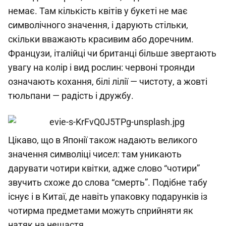
немає. Там кількість квітів у букеті не має
символічного значення, і дарують стільки,
скільки вважають красивим або доречним.
Французи, італійці чи британці більше звертають
увагу на колір і вид рослин: червоні троянди
означають кохання, білі лілії — чистоту, а жовті
тюльпани — радість і дружбу.
Цікаво, що в Японії також надають великого
значення символіці чисел: там уникають
дарувати чотири квітки, адже слово “чотири”
звучить схоже до слова “смерть”. Подібне табу
існує і в Китаї, де навіть упаковку подарунків із
чотирма предметами можуть сприйняти як
натяк на нещастя.