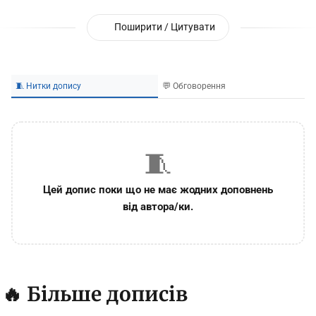
Поширити / Цитувати
🧵 Нитки допису
💬 Обговорення
🧵
Цей допис поки що не має жодних доповнень
від автора/ки.
🔥 Більше дописів