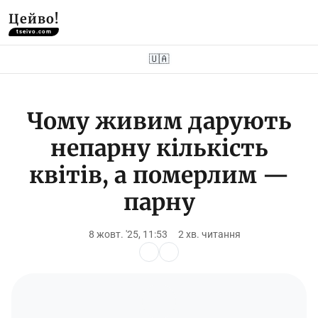
Цейво!
tseivo.com
🇺🇦
Чому живим дарують
непарну кількість
квітів, а померлим —
парну
8 жовт. '25, 11:53
2 хв. читання