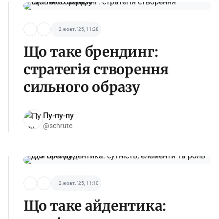
2 жовт. '25, 11:28
Що таке брендинг:
стратегія створення
сильного образу
Пу-пу-пу
@schrute
2 жовт. '25, 11:10
Що таке айдентика: