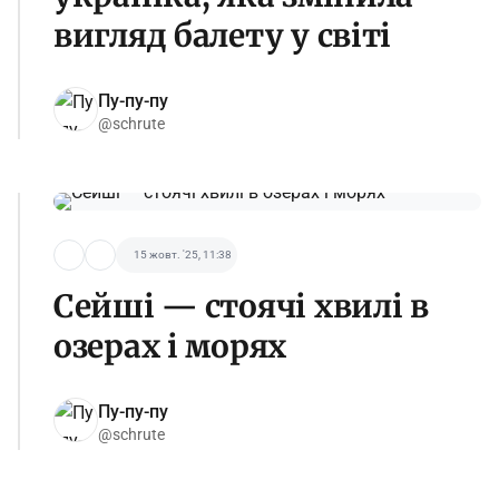
вигляд балету у світі
Пу-пу-пу
@schrute
15 жовт. '25, 11:38
Сейші — стоячі хвилі в
озерах і морях
Пу-пу-пу
@schrute