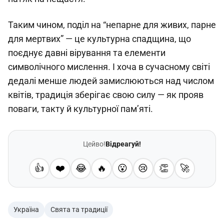
Таким чином, поділ на “непарне для живих, парне
для мертвих” — це культурна спадщина, що
поєднує давні вірування та елементи
символічного мислення. І хоча в сучасному світі
дедалі менше людей замислюються над числом
квітів, традиція зберігає свою силу — як прояв
поваги, такту й культурної пам’яті.
Цейво!
Відреагуй!
👍
❤️
😂
🔥
😮
😢
👏
🚀
Україна
Свята та традиції