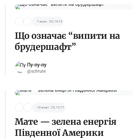
7 жовт. '25, 14:15
Що означає “випити на
брудершафт”
Пу-пу-пу
@schrute
13 жовт. '25, 12:17
Мате — зелена енергія
Південної Америки