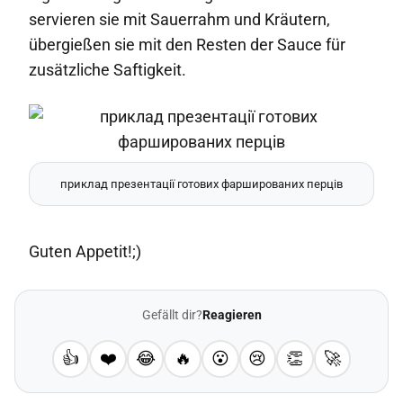
servieren sie mit Sauerrahm und Kräutern,
übergießen sie mit den Resten der Sauce für
zusätzliche Saftigkeit.
приклад презентації готових фаршированих перців
Guten Appetit!;)
Gefällt dir?
Reagieren
👍
❤️
😂
🔥
😮
😢
👏
🚀