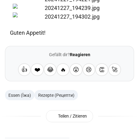
Guten Appetit!
Gefällt dir?
Reagieren
👍
❤️
😂
🔥
😮
😢
👏
🚀
Essen (Їжа)
Rezepte (Рецепти)
Teilen / Zitieren