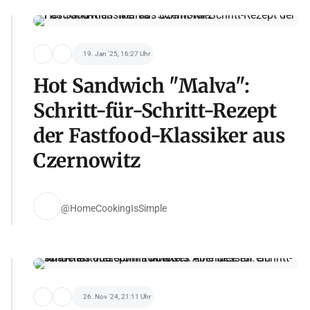
19. Jan '25, 16:27 Uhr
Hot Sandwich "Malva":
Schritt-für-Schritt-Rezept
der Fastfood-Klassiker aus
Czernowitz
@HomeCookingIsSimple
26. Nov '24, 21:11 Uhr