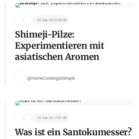
22. Dez '24, 22:53 Uhr
Shimeji-Pilze:
Experimentieren mit
asiatischen Aromen
@HomeCookingIsSimple
15. Dez '24, 17:01 Uhr
Was ist ein Santokumesser?