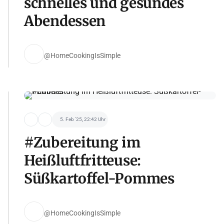
schnelles und gesundes
Abendessen
@HomeCookingIsSimple
5. Feb '25, 22:42 Uhr
#Zubereitung im
Heißluftfritteuse:
Süßkartoffel-Pommes
@HomeCookingIsSimple