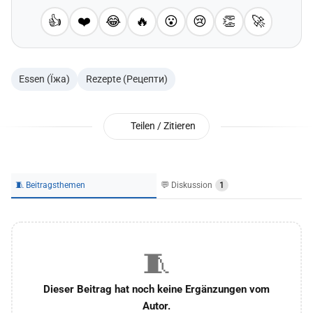
👍
❤️
😂
🔥
😮
😢
👏
🚀
Essen (Їжа)
Rezepte (Рецепти)
Teilen / Zitieren
🧵 Beitragsthemen
💬 Diskussion
1
🧵
Dieser Beitrag hat noch keine Ergänzungen vom
Autor.