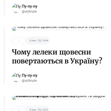
Пу-пу-пу
@schrute
9 лип. '25, 15:44
Чому лелеки щовесни
повертаються в Україну?
Пу-пу-пу
@schrute
9 лип. '25, 13:21