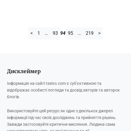
<
1
…
93
94
95
…
219
>
Дисклеймер
Інформація на сайті tseivo.com є суб'єктивною та
відображає особисті погляди та досвід авторів та авторок
блогів.
Використовуйте цей ресурс як одне з декількох джерел
інформації під час своїх досліджень та прийняття рішень.
Завжди застосовуйте критичне мислення. Людина сама