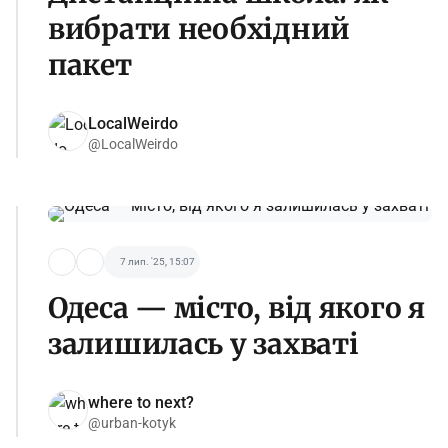
вибрати необхідний
пакет
LocalWeirdo
@LocalWeirdo
7 лип. '25, 15:07
Одеса — місто, від якого я
залишилась у захваті
where to next?
@urban-kotyk