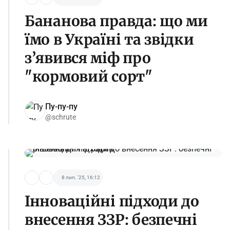
Бананова правда: що ми
їмо в Україні та звідки
з’явився міф про
"кормовий сорт"
Пу-пу-пу
@schrute
8 лип. '25, 16:12
Інноваційні підходи до
внесення ЗЗР: безпечні