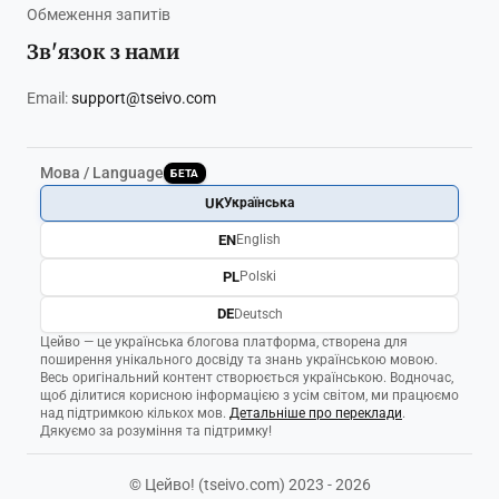
Обмеження запитів
Зв'язок з нами
Email:
support@tseivo.com
Мова / Language
БЕТА
UK
Українська
EN
English
PL
Polski
DE
Deutsch
Цейво — це українська блогова платформа, створена для
поширення унікального досвіду та знань українською мовою.
Весь оригінальний контент створюється українською. Водночас,
щоб ділитися корисною інформацією з усім світом, ми працюємо
над підтримкою кількох мов.
Детальніше про переклади
.
Дякуємо за розуміння та підтримку!
© Цейво! (tseivo.com) 2023 - 2026