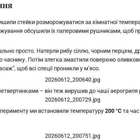
ння
ишили стейки розморожуватися за кімнатної темпера
жування обсушили їх паперовими рушниками, щоб п
ально просто. Натерли рибу сіллю, чорним перцем, д
го часнику. Потім злегка змастили поверхню оливков
саж”, щоб всі спеції проникли у м’ясо.
четвертинками – він теж вирушив до чаші аерогриля 
перименту ми встановили температуру
200 °C
та час