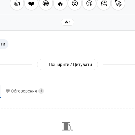
👍
❤️
😂
🔥
😮
😢
👏
🚀
🔥
1
пти
Поширити / Цитувати
💬 Обговорення
1
🧵