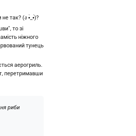
 так? (ง •̀_•́)?
и", то зі
замість ніжного
ервований тунець
ється аерогриль.
ат, перетримавши
ння риби