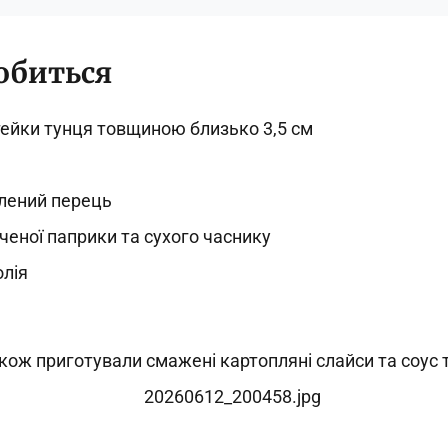
обиться
тейки тунця товщиною близько 3,5 см
лений перець
ченої паприки та сухого часнику
олія
кож приготували смажені картопляні слайси та соус 