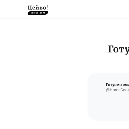
Цейво!
tseivo.com
Готу
Готуємо см
@HomeCooki