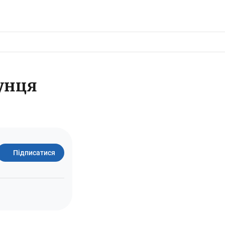
тунця
Підписатися