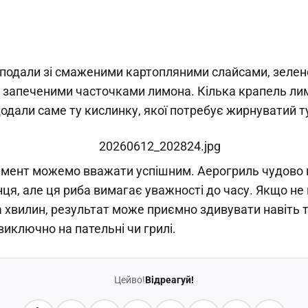
и подали зі смаженими картопляними слайсами, зеле
а запеченими часточками лимона. Кілька крапель ли
одали саме ту кислинку, якої потребує жирнуватий т
мент можемо вважати успішним. Аерогриль чудово 
ця, але ця риба вимагає уважності до часу. Якщо не 
 хвилин, результат може приємно здивувати навіть т
виключно на пательні чи грилі.
Цейво!
Відреагуй!