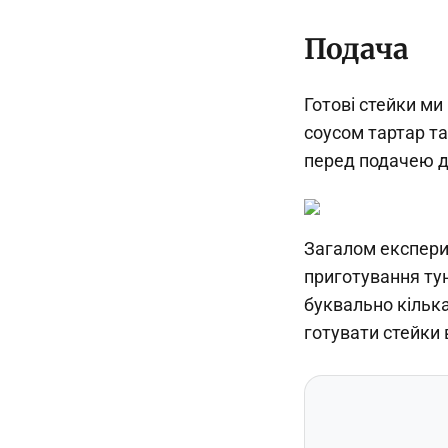
Подача
Готові стейки м
соусом тартар т
перед подачею д
Загалом експери
приготування тун
буквально кілька
готувати стейки 