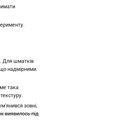
римати
перименту.
. Для шматків
ещо надмірними.
аме така
текстуру.
м'янився зовні,
як виявилось під