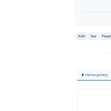
Хобі
Їжа
Реце
🧵 Нитки допису