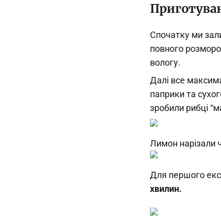
Приготува
Спочатку ми зал
повного розморо
вологу.
Далі все максим
паприки та сухо
зробили рибці “ма
Лимон нарізали 
Для першого екс
хвилин.