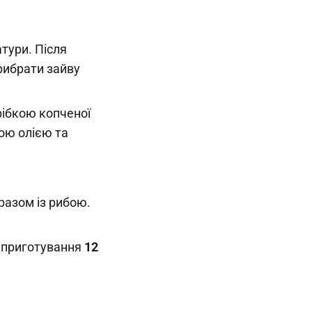
тури. Після
рибрати зайву
рібкою копченої
ою олією та
разом із рибою.
 приготування
12