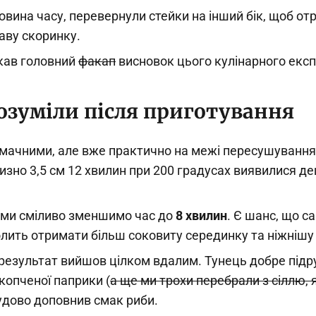
вина часу, перевернули стейки на інший бік, щоб от
аву скоринку.
екав головний
факап
висновок цього кулінарного екс
озуміли після приготування
мачними, але вже практично на межі пересушування
зно 3,5 см 12 хвилин при 200 градусах виявилися д
 ми сміливо зменшимо час до
8 хвилин
. Є шанс, що с
лить отримати більш соковиту серединку та ніжнішу 
 результат вийшов цілком вдалим. Тунець добре підру
копченої паприки (
а ще ми трохи перебрали з сіллю, 
дово доповнив смак риби.