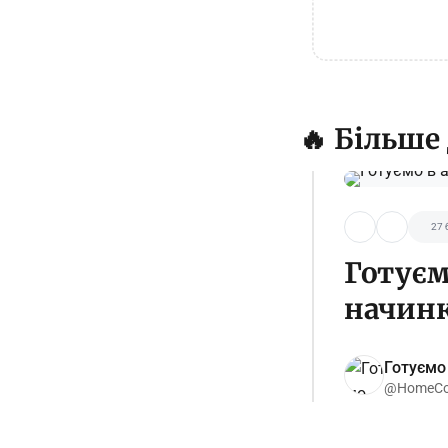
🔥 Більше
27 
Готуєм
начин
Готуємо
@HomeCoo