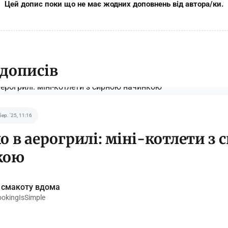
Цей допис поки що не має жодних доповнень від автора/ки.
 дописів
бер. '25, 11:16
о в аерогрилі: міні-котлети з
кою
 смакоту вдома
kingIsSimple