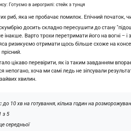
их риб, яка не пробачає помилок. Епічний початок, чи не
кумбрію досить складно пересушити до стану "підошв
е інакше. Варто трохи перетримати його на вогні – і 
’яса ризикуємо отримати щось більше схоже на конс
а прісний.
ало цікаво перевірити, як із таким завданням впора
я непогано, хоча ми самі ледь не зіпсували результ
 зайвих хвилин.
у:
до 10 хв на готування, кілька годин на розморожува
1 з 5
е середньої