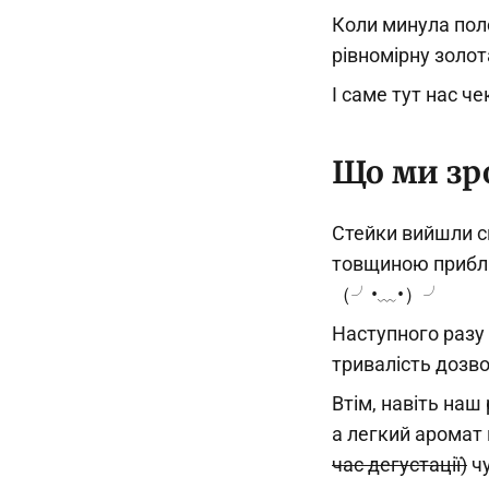
Коли минула поло
рівномірну золот
І саме тут нас ч
Що ми зр
Стейки вийшли с
товщиною прибли
（╯•﹏•）╯
Наступного разу
тривалість дозво
Втім, навіть наш
а легкий аромат 
час дегустації)
чу