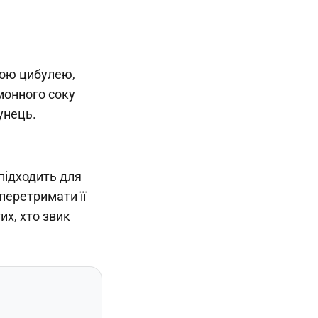
ною цибулею,
монного соку
унець.
підходить для
перетримати її
их, хто звик