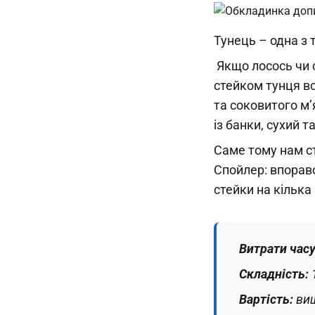
Тунець – одна з т
Якщо лосось чи с
стейком тунця вс
та соковитого м
із банки, сухий т
Саме тому нам ст
Спойлер: впоравс
стейки на кілька
Витрати час
Складність:
Вартість:
вищ