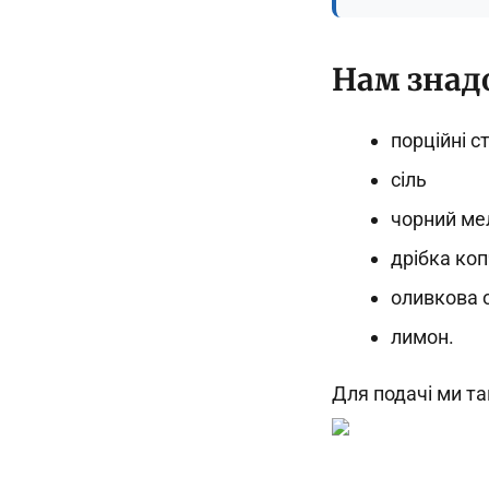
Нам знад
порційні с
сіль
чорний ме
дрібка коп
оливкова 
лимон.
Для подачі ми та