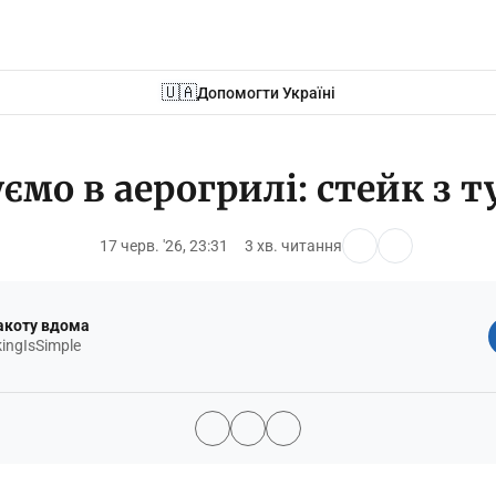
🇺🇦
Допомогти Україні
ємо в аерогрилі: стейк з 
17 черв. '26, 23:31
3 хв. читання
акоту вдома
ngIsSimple