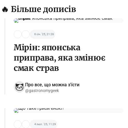
🔥 Більше дописів
6 січ. '25, 21:26
Мірін: японська
приправа, яка змінює
смак страв
Про все, що можна з'їсти
@gastronomygeek
4 лют. '25, 11:29