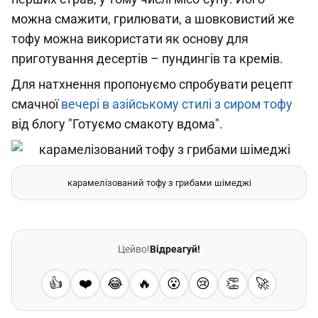
можна смажити, грилювати, а шовковистий же
тофу можна використати як основу для
приготування десертів – пундингів та кремів.
Для натхнення пропонуємо спробувати рецепт
смачної
вечері в азійському стилі з сиром тофу
від блогу "Готуємо смакоту вдома".
карамелізований тофу з грибами шімеджі
Цейво!
Відреагуй!
👍
❤️
😂
🔥
😮
😢
👏
🚀