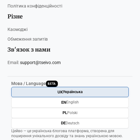
Політика конфіденційності
Різне
Каомоджі
Обмеження запитів
Зв'язок з нами
Email:
support@tseivo.com
Мова / Language
БЕТА
UK
Українська
EN
English
PL
Polski
DE
Deutsch
Цейво — це українська блогова платформа, створена для
поширення унікального досвіду та знань українською мовою.