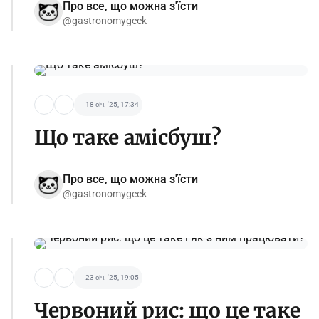
Про все, що можна з'їсти
@gastronomygeek
18 січ. '25, 17:34
Що таке амісбуш?
Про все, що можна з'їсти
@gastronomygeek
23 січ. '25, 19:05
Червоний рис: що це таке