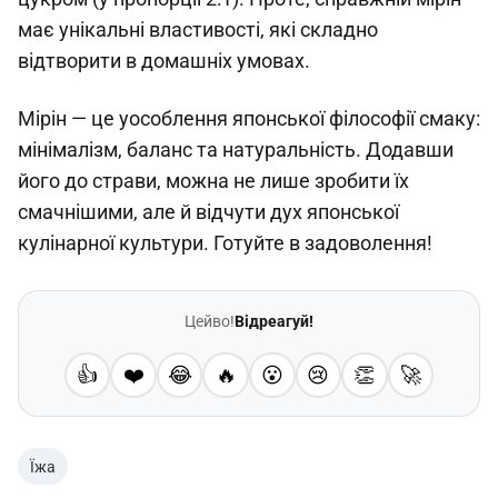
має унікальні властивості, які складно
відтворити в домашніх умовах.
Мірін — це уособлення японської філософії смаку:
мінімалізм, баланс та натуральність. Додавши
його до страви, можна не лише зробити їх
смачнішими, але й відчути дух японської
кулінарної культури. Готуйте в задоволення!
Цейво!
Відреагуй!
👍
❤️
😂
🔥
😮
😢
👏
🚀
Їжа