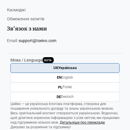
Каомоджі
Обмеження запитів
Зв'язок з нами
Email:
support@tseivo.com
Мова / Language
БЕТА
UK
Українська
EN
English
PL
Polski
DE
Deutsch
Цейво — це українська блогова платформа, створена для
поширення унікального досвіду та знань українською мовою.
Весь оригінальний контент створюється українською. Водночас,
щоб ділитися корисною інформацією з усім світом, ми працюємо
над підтримкою кількох мов.
Детальніше про переклади
.
Дякуємо за розуміння та підтримку!