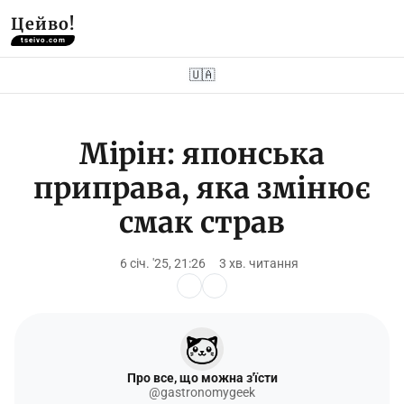
Цейво!
tseivo.com
🇺🇦
Мірін: японська
приправа, яка змінює
смак страв
6 січ. '25, 21:26
3 хв. читання
Про все, що можна з'їсти
@gastronomygeek