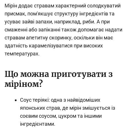
Мірін додає стравам характерний солодкуватий
присмак, пом'якшує структуру інгредієнтів та
усуває зайві запахи, наприклад, риби. А при
смаженні або запіканні також допомагає надати
стравам апетитну скоринку, оскільки він має
здатність карамелізуватися при високих
температурах.
Що можна приготувати з
міріном?
Соус теріякі: одна з найвідоміших
японських страв, де мірін змішується із
соєвим соусом, цукром та іншими
інгредієнтами.