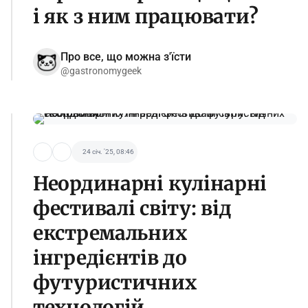
і як з ним працювати?
Про все, що можна з'їсти
@gastronomygeek
24 січ. '25, 08:46
Неординарні кулінарні
фестивалі світу: від
екстремальних
інгредієнтів до
футуристичних
технологій