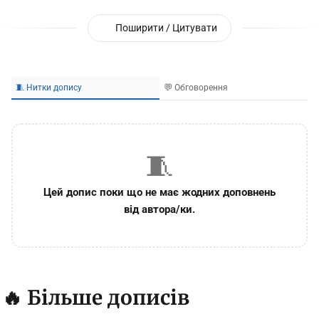
Поширити / Цитувати
🧵 Нитки допису
💬 Обговорення
🧵
Цей допис поки що не має жодних доповнень
від автора/ки.
🔥 Більше дописів