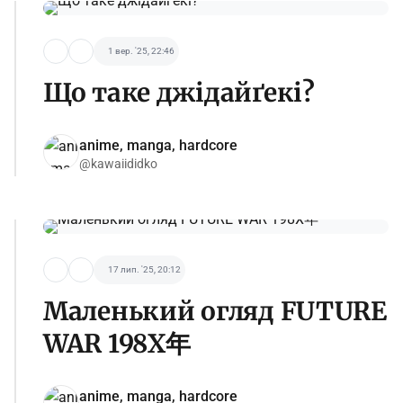
1 вер. '25, 22:46
Що таке джідайґекі?
anime, manga, hardcore
@kawaiididko
17 лип. '25, 20:12
Маленький огляд FUTURE
WAR 198X年
anime, manga, hardcore