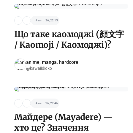
4 лип. '26, 22:15
Що таке каомоджі (顔文字
/ Kaomoji / Каомоджі)?
anime, manga, hardcore
@kawaiididko
4 лип. '26, 22:46
Майдере (Mayadere) —
хто це? Значення