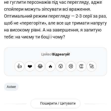
не гуглити персонажів під час перегляду, адже
спойлери можуть зіпсувати всі враження.
Оптимальний режим перегляду — 2-3 серії за раз,
щоб не «перегоріти», але все ще тримати напругу
на високому рівні. А на завершення, я запитую
тебе: на чиєму ти боці і чому?
Цейво!
Відреагуй!
👍
❤️
😂
🔥
😮
😢
👏
🚀
Аніме
Поширити / Цитувати