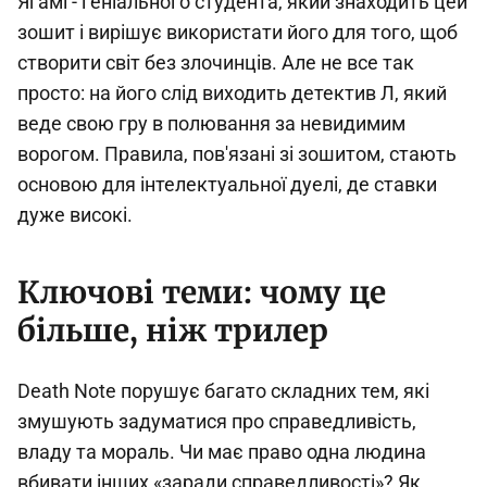
Яґамі - геніального студента, який знаходить цей
зошит і вирішує використати його для того, щоб
створити світ без злочинців. Але не все так
просто: на його слід виходить детектив Л, який
веде свою гру в полювання за невидимим
ворогом. Правила, пов'язані зі зошитом, стають
основою для інтелектуальної дуелі, де ставки
дуже високі.
Ключові теми: чому це
більше, ніж трилер
Death Note порушує багато складних тем, які
змушують задуматися про справедливість,
владу та мораль. Чи має право одна людина
вбивати інших «заради справедливості»? Як