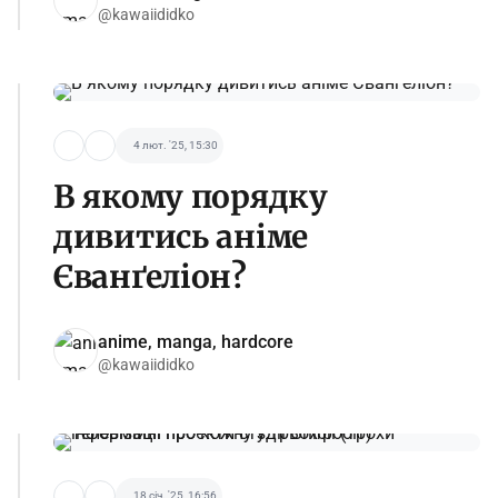
@kawaiididko
4 лют. '25, 15:30
В якому порядку
дивитись аніме
Єванґеліон?
anime, manga, hardcore
@kawaiididko
18 січ. '25, 16:56