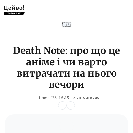
Цейво!
tseivo.com
🇺🇦
Death Note: про що це
аніме і чи варто
витрачати на нього
вечори
1 лют. '26, 16:45
4 хв. читання