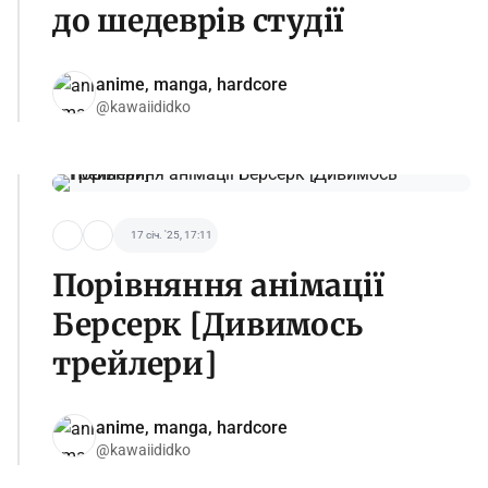
до шедеврів студії
anime, manga, hardcore
@kawaiididko
17 січ. '25, 17:11
Порівняння анімації
Берсерк [Дивимось
трейлери]
anime, manga, hardcore
@kawaiididko