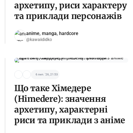
архетипу, риси характеру
та приклади персонажів
anime, manga, hardcore
@kawaiididko
6 лип. '26, 21:53
Що таке Хімедере
(Himedere): значення
архетипу, характерні
риси та приклади з аніме