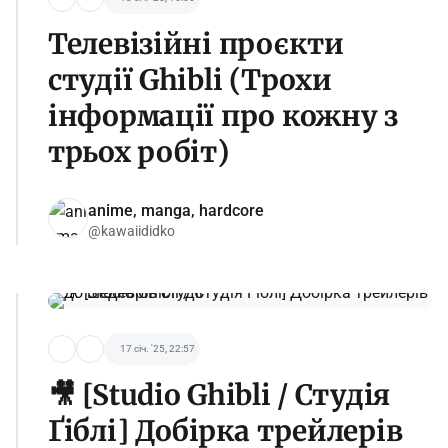
Телевізійні проєкти
студії Ghibli (Трохи
інформації про кожну з
трьох робіт)
anime, manga, hardcore
@kawaiididko
17 січ. '25, 22:57
🎥 [Studio Ghibli / Студія
Ґіблі] Добірка трейлерів