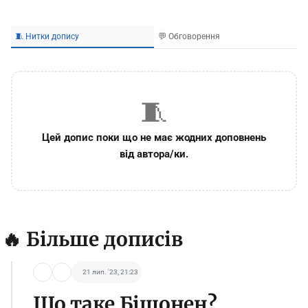
🧵 Нитки допису
💬 Обговорення
🧵
Цей допис поки що не має жодних доповнень
від автора/ки.
🔥 Більше дописів
21 лип. '23, 21:23
Що таке Бішонен?