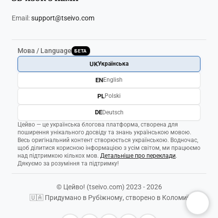
Email:
support@tseivo.com
Мова / Language
БЕТА
UK
Українська
EN
English
PL
Polski
DE
Deutsch
Цейво — це українська блогова платформа, створена для
поширення унікального досвіду та знань українською мовою.
Весь оригінальний контент створюється українською. Водночас,
щоб ділитися корисною інформацією з усім світом, ми працюємо
над підтримкою кількох мов.
Детальніше про переклади
.
Дякуємо за розуміння та підтримку!
© Цейво! (tseivo.com) 2023 - 2026
🇺🇦 Придумано в Рубіжному, створено в Коломиї