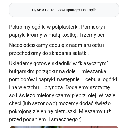
Ну чим не кольори прапору Болгарії?
Pokroimy ogórki w półplasterki. Pomidory i
papryki kroimy w małą kostkę. Trzemy ser.
Nieco odciskamy cebulę z nadmiaru octu i
przechodzimy do składania sałatki.
Układamy gotowe składniki w “klasycznym”
bułgarskim porządku: na dole – mieszanka
pomidorów i papryki, następnie – cebula, ogórki
i na wierzchu – bryndza. Dodajemy szczyptę
soli, świeżo mielony czarny pieprz, olej. W razie
chęci (lub sezonowo) możemy dodać świeżo
pokrojoną zieleninę pietruszki. Mieszamy tuż
przed podaniem. I smacznego ;)