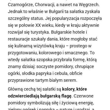
Czarnogórze, Chorwacji, a nawet na Węgrzech.
Jednak to właśnie w Bułgarii ta sałatka zyskała
szczególny status. Jej popularyzacja rozpoczęła
się w połowie XX wieku, kiedy w kraju aktywnie
rozwijał się turystyka. Bułgarskie hotele i
restauracje szukały dania, które mogłoby stać
się kulinarną wizytówką kraju – prostego w
przygotowaniu, kolorowego i smacznego. To
wtedy sałatka szopska przybrała formę, którą
znamy dzisiaj: soczyste pomidory, chrupiące
ogórki, słodka papryka i cebula, obficie
przyprawione tartym białym serem.
Główną cechą tej sałatki są
kolory, które
odzwierciedlają bułgarską flagę
. Czerwone
pomidory symbolizują siłę i życiową energię,
zielony ogórek i papryka – naturę i urodzaj, a