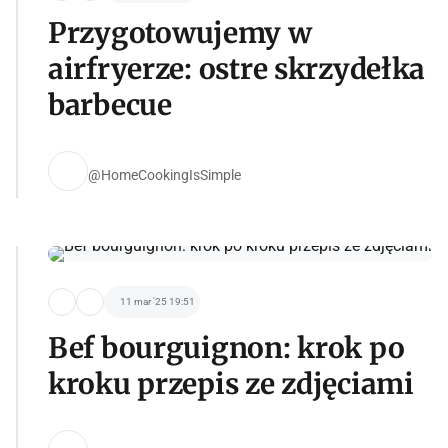
Przygotowujemy w
airfryerze: ostre skrzydełka
barbecue
@HomeCookingIsSimple
11 mar '25 19:51
Bef bourguignon: krok po
kroku przepis ze zdjęciami