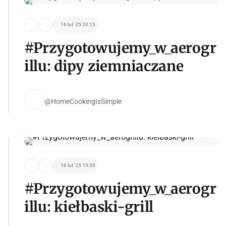
16 lut '25 20:15
#Przygotowujemy_w_aerogr
illu: dipy ziemniaczane
@HomeCookingIsSimple
16 lut '25 19:39
#Przygotowujemy_w_aerogr
illu: kiełbaski-grill