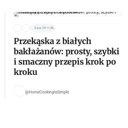
2 wrz '25 11:36
Przekąska z białych
bakłażanów: prosty, szybki
i smaczny przepis krok po
kroku
@HomeCookingIsSimple