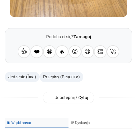
Podoba ci się?
Zareaguj
👍
❤️
😂
🔥
😮
😢
👏
🚀
Jedzenie (Їжа)
Przepisy (Рецепти)
Udostępnij / Cytuj
🧵 Wątki posta
💬 Dyskusja