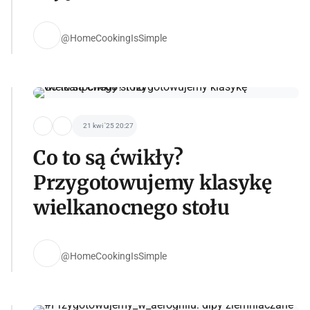
@HomeCookingIsSimple
21 kwi '25 20:27
Co to są ćwikły?
Przygotowujemy klasykę
wielkanocnego stołu
@HomeCookingIsSimple