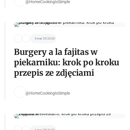
@HomeCookingIsSimple
3 mar '25 23:23
Burgery a la fajitas w
piekarniku: krok po kroku
przepis ze zdjęciami
@HomeCookingIsSimple
1 mar '25 21:32