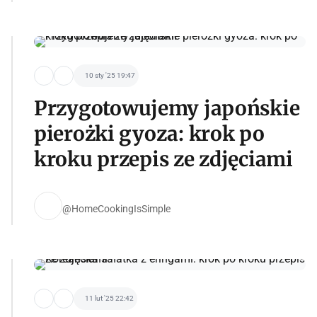
10 sty '25 19:47
Przygotowujemy japońskie
pierożki gyoza: krok po
kroku przepis ze zdjęciami
@HomeCookingIsSimple
11 lut '25 22:42