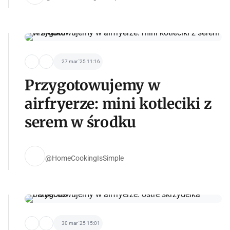
27 mar '25 11:16
Przygotowujemy w
airfryerze: mini kotleciki z
serem w środku
@HomeCookingIsSimple
30 mar '25 15:01