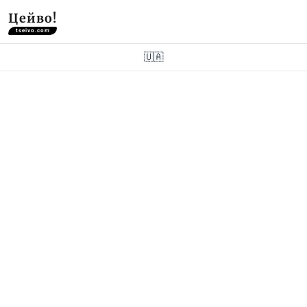
Цейво!
tseivo.com
🇺🇦