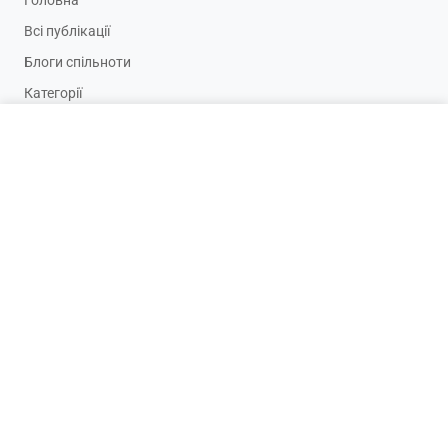
Головна
Всі публікації
Блоги спільноти
Категорії
Про проєкт
Стати спонсором цієї категорії
adv@tseivo.com
Цейво, блог
Політика конфіденційності
Різне
Каомоджі
Обмеження запитів
Зв'язок з нами
Email:
support@tseivo.com
Мова / Language
БЕТА