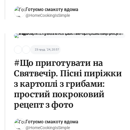
Готуємо смакоту вдома
@HomeCookingIsSimple
23 груд. '24, 20:57
#Що приготувати на
Святвечір. Пісні пиріжки
з картоплі з грибами:
простий покроковий
рецепт з фото
Готуємо смакоту вдома
@HomeCookingIsSimple