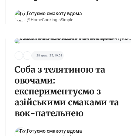
Готуємо смакоту вдома
@HomeCookingIsSimple
28 трав. '25, 19:58
Соба з телятиною та
овочами:
експериментуємо з
азійськими смаками та
вок-пательнею
Готуємо смакоту вдома