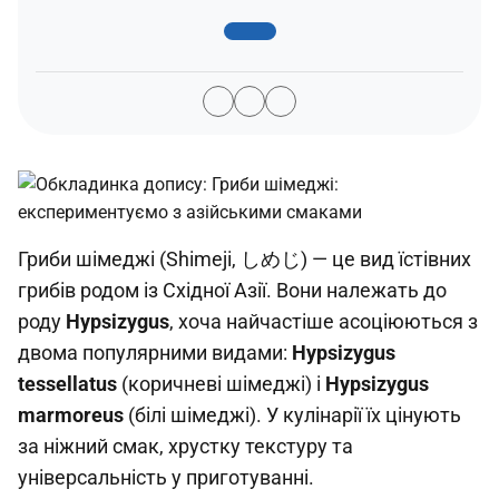
Гриби шімеджі (Shimeji, しめじ) — це вид їстівних
грибів родом із Східної Азії. Вони належать до
роду
Hypsizygus
, хоча найчастіше асоціюються з
двома популярними видами:
Hypsizygus
tessellatus
(коричневі шімеджі) і
Hypsizygus
marmoreus
(білі шімеджі). У кулінарії їх цінують
за ніжний смак, хрустку текстуру та
універсальність у приготуванні.