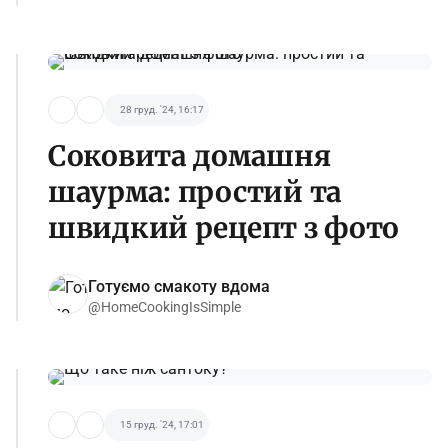
28 груд. '24, 16:17
Соковита домашня
шаурма: простий та
швидкий рецепт з фото
Готуємо смакоту вдома
@HomeCookingIsSimple
15 груд. '24, 17:01