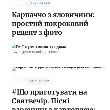
17 лист. '24, 14:32
Карпаччо з яловичини:
простий покроковий
рецепт з фото
Готуємо смакоту вдома
@HomeCookingIsSimple
5 лист. '24, 14:59
#Що приготувати на
Святвечір. Пісні
вареники з картоплею: