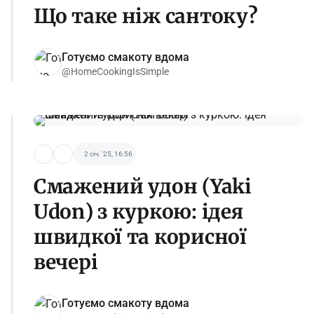
Що таке ніж сантоку?
Готуємо смакоту вдома
@HomeCookingIsSimple
2 січ. '25, 16:56
Смажений удон (Yaki
Udon) з куркою: ідея
швидкої та корисної
вечері
Готуємо смакоту вдома