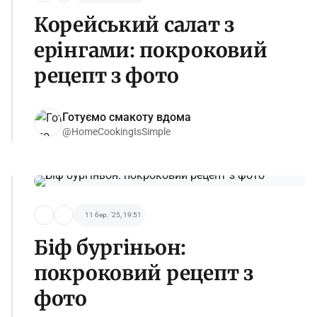
Корейський салат з
ерінгами: покроковий
рецепт з фото
Готуємо смакоту вдома
@HomeCookingIsSimple
11 бер. '25, 19:51
Біф бургіньон:
покроковий рецепт з
фото