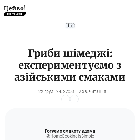
Цейво!
tseivo.com
🇺🇦
Гриби шімеджі:
експериментуємо з
азійськими смаками
22 груд. '24, 22:53
2 хв. читання
Готуємо смакоту вдома
@HomeCookingIsSimple