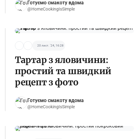
Готуємо смакоту вдома
@HomeCookingIsSimple
20 лист. '24, 16:28
Тартар з яловичини:
простий та швидкий
рецепт з фото
Готуємо смакоту вдома
@HomeCookingIsSimple