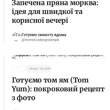
Запечена пряна морква:
ідея для швидкої та
корисної вечері
Готуємо смакоту вдома
@HomeCookingIsSimple
24 лист. '24, 16:25
Готуємо том ям (Tom
Yum): покроковий рецепт
з фото