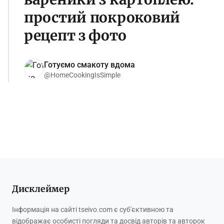
простий покроковий
рецепт з фото
Готуємо смакоту вдома
@HomeCookingIsSimple
Дисклеймер
Інформація на сайті tseivo.com є суб'єктивною та
відображає особисті погляди та досвід авторів та авторок