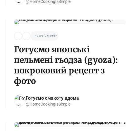
@HomeCookingIsSimple
10 січ. '25, 19:47
Готуємо японські
пельмені гьодза (gyoza):
покроковий рецепт з
фото
Готуємо смакоту вдома
@HomeCookingIsSimple