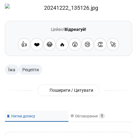
Цейво!
Відреагуй!
👍
❤️
😂
🔥
😮
😢
👏
🚀
Їжа
Рецепти
Поширити / Цитувати
🧵 Нитки допису
💬 Обговорення
1