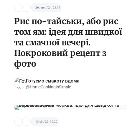
26 лист. '24, 21:11
Рис по-тайськи, або рис
том ям: ідея для швидкої
та смачної вечері.
Покроковий рецепт з
фото
Готуємо смакоту вдома
@HomeCookingIsSimple
13 січ. '25, 19:20