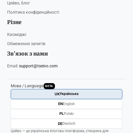
Цейво, блог
Політика конфіденційності
Різне
Каомоджі
Обмеження запитів
Зв'язок з нами
Email:
support@tseivo.com
Мова / Language
БЕТА
UK
Українська
EN
English
PL
Polski
DE
Deutsch
Цейво — це українська блогова платформа, створена для