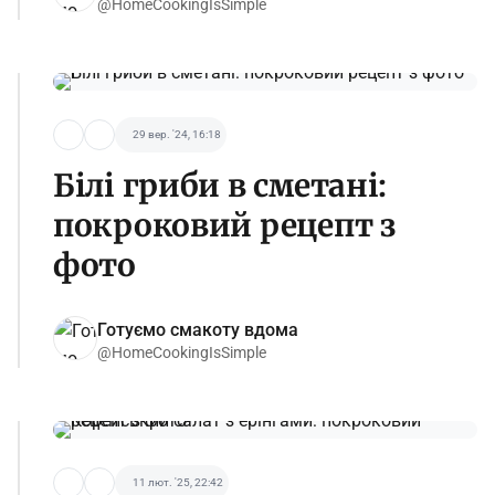
@HomeCookingIsSimple
29 вер. '24, 16:18
Білі гриби в сметані:
покроковий рецепт з
фото
Готуємо смакоту вдома
@HomeCookingIsSimple
11 лют. '25, 22:42