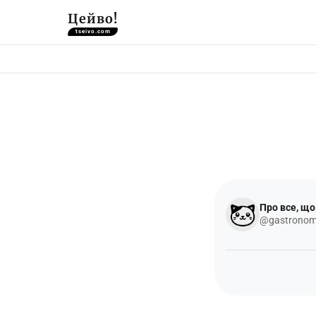
Цейво!
tseivo.com
Про все, що
@gastronom