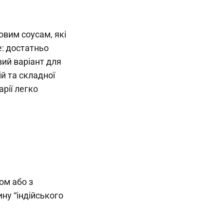
вим соусам, які
е: достатньо
вий варіант для
ій та складної
рії легко
ом або з
ину “індійського