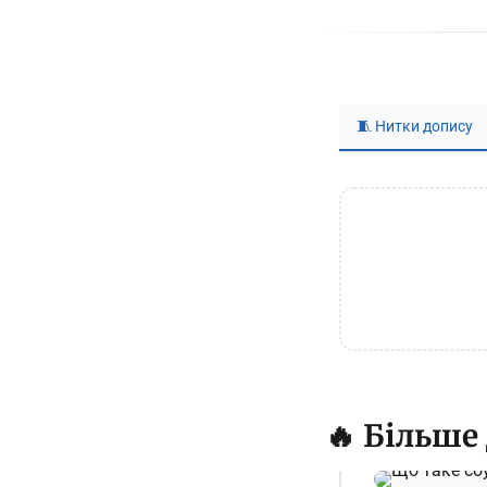
🧵 Нитки допису
🔥 Більше