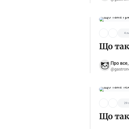
4 л
Що так
Про все,
@gastron
29 
Що так