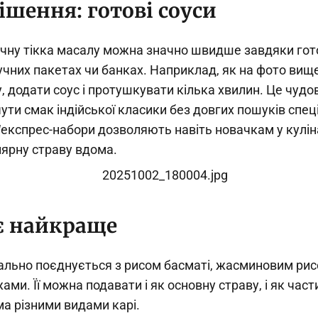
ішення: готові соуси
чну тікка масалу можна значно швидше завдяки гото
чних пакетах чи банках. Наприклад, як на фото вищ
 додати соус і протушкувати кілька хвилин. Це чудо
дчути смак індійської класики без довгих пошуків спец
 “експрес-набори дозволяють навіть новачкам у куліна
лярну страву вдома.
є найкраще
еально поєднується з рисом басматі, жасминовим рис
ами. Її можна подавати і як основну страву, і як част
ма різними видами карі.